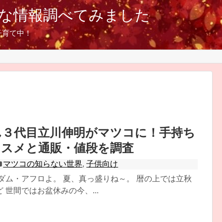
な情報調べてみました
子育て中！
ん３代目立川伸明がマツコに！手持ち
ススメと通販・値段を調査
マツコの知らない世界
,
子供向け
ダム・アフロよ。 夏、真っ盛りね～。 暦の上では立秋
 世間ではお盆休みの今、...