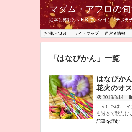
マダム・アフロの旬
絵本と笑顔とＮＨＫで、今日もボチボチ
お問い合わせ
サイトマップ
運営者情報
「
はなびかん
」
一覧
はなびか
花火のオ
2018/8/14
こんにちは。 マ
も過ぎて秋だけど
記事を読む