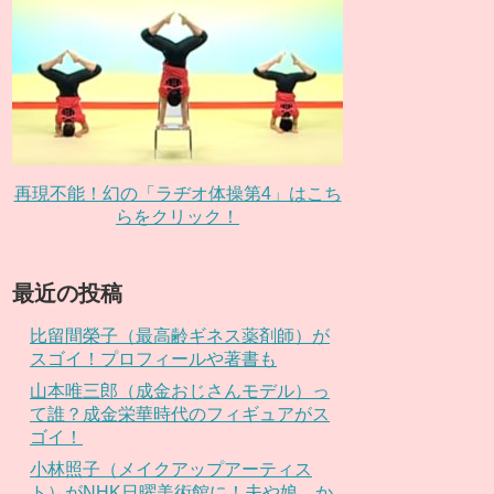
再現不能！幻の「ラヂオ体操第4」はこち
らをクリック！
最近の投稿
比留間榮子（最高齢ギネス薬剤師）が
スゴイ！プロフィールや著書も
山本唯三郎（成金おじさんモデル）っ
て誰？成金栄華時代のフィギュアがス
ゴイ！
小林照子（メイクアップアーティス
ト）がNHK日曜美術館に！夫や娘、か