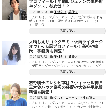
プロフィール！早稲田ジュノンの事務所
やダンス、彼女は！？
2018/8/23
子供向け
,
芸能人
こんにちは。 マダム・アフロよ。 朝夕に秋の訪れを
感じる今日この頃… 夏が過ぎれば秋が来る… そし
て、新・仮...
記事を読む
大幡しえり（ツクヨミ・仮面ライダージ
オウ）wiki風プロフィール！高校や彼
氏、事務所も調査！
2018/8/23
子供向け
,
芸能人
こんにちは。 マダム・アフロよ♪ 2018年9月2日始動の
「仮面ライダー・ジオウ」まで ついにカウントダウ...
記事を読む
村野明子のレシピ本は？ヴィッセル神戸
三木谷ハウス寮母の経歴や大谷翔平絶賛
料理も調査！
2018/8/18
グルメ
,
スポーツ
,
人生の達人
こんにちは。 マダム・アフロよ。 あなたにとっての
「おふくろの味」って何かしら？ カレー？味噌汁？