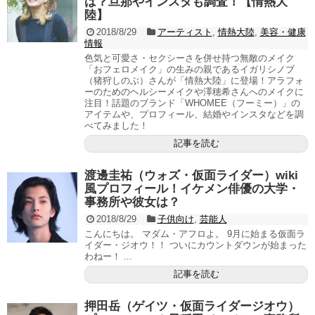
は？旦那やインスタも調査！【情熱大
陸】
2018/8/29
アーティスト
,
情熱大陸
,
美容・健康
情報
色気と可愛さ・セクシーさを併せ持つ無敵のメイク
「おフェロメイク」の生みの親であるイガリシノブ
（猪狩しのぶ）さんが「情熱大陸」に登場！アラフォ
ーのためのヘルシーメイクや澤穂希さんへのメイクに
注目！話題のブランド「WHOMEE（フーミー）」の
アイテムや、プロフィール、結婚やインスタなどを調
べてみました！
記事を読む
渡邊圭祐（ウォズ・仮面ライダー）wiki
風プロフィール！イケメン俳優の大学・
事務所や彼女は？
2018/8/29
子供向け
,
芸能人
こんにちは。 マダム・アフロよ。 9月に始まる仮面ラ
イダー・ジオウ！！ ついにカウントダウンが始まった
わねー！ ...
記事を読む
押田岳（ゲイツ・仮面ライダージオウ）