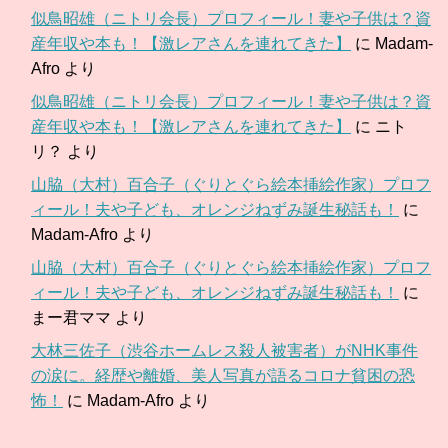
似鳥昭雄（ニトリ会長）プロフィール！妻や子供は？資
産年収や本も！【激レアさんを連れてきた】
に
Madam-
Afro
より
似鳥昭雄（ニトリ会長）プロフィール！妻や子供は？資
産年収や本も！【激レアさんを連れてきた】
に
ニト
リ？
より
山脇（大村）百合子（ぐりとぐら絵本挿絵作家）プロフ
ィール！夫や子ども、オレンジねずみ誕生秘話も！
に
Madam-Afro
より
山脇（大村）百合子（ぐりとぐら絵本挿絵作家）プロフ
ィール！夫や子ども、オレンジねずみ誕生秘話も！
に
まー君ママ
より
大林三佐子（渋谷ホームレス殺人被害者）がNHK事件
の涙に。経歴や離婚、美人写真が語るコロナ貧困の恐
怖！
に
Madam-Afro
より