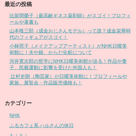
最近の投稿
比留間榮子（最高齢ギネス薬剤師）がスゴイ！プロフィ
ールや著書も
山本唯三郎（成金おじさんモデル）って誰？成金栄華時
代のフィギュアがスゴイ！
小林照子（メイクアップアーティスト）がNHK日曜美
術館に！夫や娘、からだ化粧について
河井寛次郎の哲学にNHK日曜美術館が迫る！作品や妻
子、民藝運動に影響を受けた外国人も！
辻村史朗（陶芸家）が日曜美術館に！プロフィールや
家族、展覧会・作品販売価格も！
カテゴリー
NHK
ふるカフェ系 ハルさんの休日
もふもふ