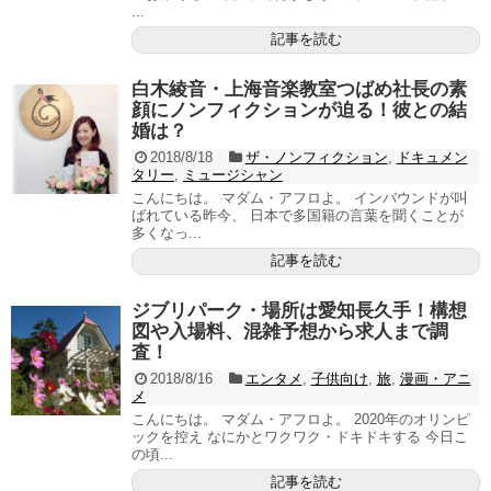
...
記事を読む
白木綾音・上海音楽教室つばめ社長の素
顔にノンフィクションが迫る！彼との結
婚は？
2018/8/18
ザ・ノンフィクション
,
ドキュメン
タリー
,
ミュージシャン
こんにちは。 マダム・アフロよ。 インバウンドが叫
ばれている昨今、 日本で多国籍の言葉を聞くことが
多くなっ...
記事を読む
ジブリパーク・場所は愛知長久手！構想
図や入場料、混雑予想から求人まで調
査！
2018/8/16
エンタメ
,
子供向け
,
旅
,
漫画・アニ
メ
こんにちは。 マダム・アフロよ。 2020年のオリンピ
ックを控え なにかとワクワク・ドキドキする 今日こ
の頃...
記事を読む