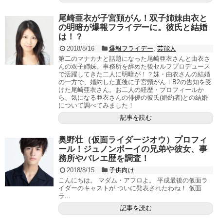
尾崎亜衣が子宮頚がん！双子姉妹由衣と
の明暗が爆報フライデーに。彼氏と結婚
は！？
2018/8/16
爆報フライデー
,
芸能人
第二のマナカナと話題になった尾崎亜衣さんと由衣さ
んの双子姉妹。事務所を辞めた後セルフプロデュース
で活躍してきた二人に明暗が！？妹・由衣さんの結婚
の一方で、婚約した直後に子宮頸がんⅠB2の告知を受
けた尾崎亜衣さん。お二人の経歴・プロフィールか
ら、気になる亜衣さんの俳優の彼氏(婚約者)との結婚
について調べてみました！
記事を読む
奥野壮（仮面ライダージオウ）プロフィ
ール！ジュノンボーイの兄弟や彼女、事
務所やバレエ歴を調査！
2018/8/15
子供向け
こんにちは。 マダム・アフロよ。 平成最後の仮面ラ
イダーのキャストが ついに発表されたわね！ 仮面
ラ...
記事を読む