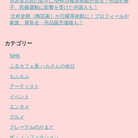
河井寛次郎の哲学にNHK日曜美術館が迫る！作品や妻
子、民藝運動に影響を受けた外国人も！
辻村史朗（陶芸家）が日曜美術館に！プロフィールや
家族、展覧会・作品販売価格も！
カテゴリー
NHK
ふるカフェ系 ハルさんの休日
もふもふ
アーティスト
イベント
エンタメ
グルメ
グレーテルのかまど
ザ・ノンフィクション