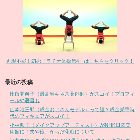
再現不能！幻の「ラヂオ体操第4」はこちらをクリック！
最近の投稿
比留間榮子（最高齢ギネス薬剤師）がスゴイ！プロフィ
ールや著書も
山本唯三郎（成金おじさんモデル）って誰？成金栄華時
代のフィギュアがスゴイ！
小林照子（メイクアップアーティスト）がNHK日曜美
術館に！夫や娘、からだ化粧について