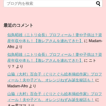
最近のコメント
似鳥昭雄（ニトリ会長）プロフィール！妻や子供は？資
産年収や本も！【激レアさんを連れてきた】
に
Madam-
Afro
より
似鳥昭雄（ニトリ会長）プロフィール！妻や子供は？資
産年収や本も！【激レアさんを連れてきた】
に
ニト
リ？
より
山脇（大村）百合子（ぐりとぐら絵本挿絵作家）プロフ
ィール！夫や子ども、オレンジねずみ誕生秘話も！
に
Madam-Afro
より
山脇（大村）百合子（ぐりとぐら絵本挿絵作家）プロフ
ィール！夫や子ども、オレンジねずみ誕生秘話も！
に
まー君ママ
より