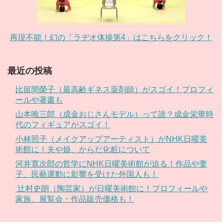
再現不能！幻の「ラヂオ体操第4」はこちらをクリック！
最近の投稿
比留間榮子（最高齢ギネス薬剤師）がスゴイ！プロフィ
ールや著書も
山本唯三郎（成金おじさんモデル）って誰？成金栄華時
代のフィギュアがスゴイ！
小林照子（メイクアップアーティスト）がNHK日曜美
術館に！夫や娘、からだ化粧について
河井寛次郎の哲学にNHK日曜美術館が迫る！作品や妻
子、民藝運動に影響を受けた外国人も！
辻村史朗（陶芸家）が日曜美術館に！プロフィールや
家族、展覧会・作品販売価格も！