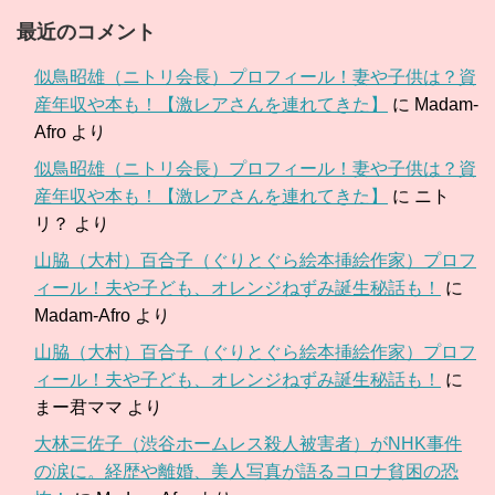
最近のコメント
似鳥昭雄（ニトリ会長）プロフィール！妻や子供は？資
産年収や本も！【激レアさんを連れてきた】
に
Madam-
Afro
より
似鳥昭雄（ニトリ会長）プロフィール！妻や子供は？資
産年収や本も！【激レアさんを連れてきた】
に
ニト
リ？
より
山脇（大村）百合子（ぐりとぐら絵本挿絵作家）プロフ
ィール！夫や子ども、オレンジねずみ誕生秘話も！
に
Madam-Afro
より
山脇（大村）百合子（ぐりとぐら絵本挿絵作家）プロフ
ィール！夫や子ども、オレンジねずみ誕生秘話も！
に
まー君ママ
より
大林三佐子（渋谷ホームレス殺人被害者）がNHK事件
の涙に。経歴や離婚、美人写真が語るコロナ貧困の恐