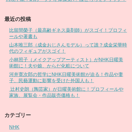
最近の投稿
比留間榮子（最高齢ギネス薬剤師）がスゴイ！プロフィ
ールや著書も
山本唯三郎（成金おじさんモデル）って誰？成金栄華時
代のフィギュアがスゴイ！
小林照子（メイクアップアーティスト）がNHK日曜美
術館に！夫や娘、からだ化粧について
河井寛次郎の哲学にNHK日曜美術館が迫る！作品や妻
子、民藝運動に影響を受けた外国人も！
辻村史朗（陶芸家）が日曜美術館に！プロフィールや
家族、展覧会・作品販売価格も！
カテゴリー
NHK