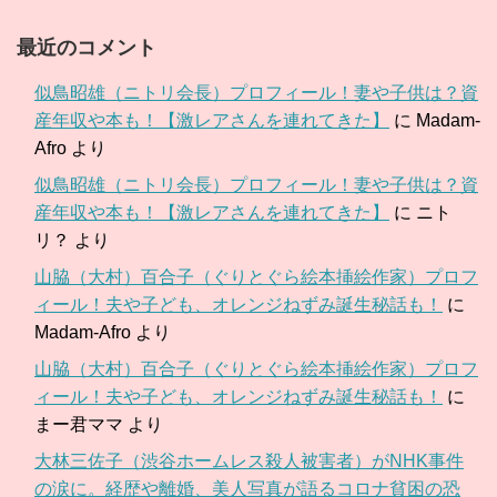
最近のコメント
似鳥昭雄（ニトリ会長）プロフィール！妻や子供は？資
産年収や本も！【激レアさんを連れてきた】
に
Madam-
Afro
より
似鳥昭雄（ニトリ会長）プロフィール！妻や子供は？資
産年収や本も！【激レアさんを連れてきた】
に
ニト
リ？
より
山脇（大村）百合子（ぐりとぐら絵本挿絵作家）プロフ
ィール！夫や子ども、オレンジねずみ誕生秘話も！
に
Madam-Afro
より
山脇（大村）百合子（ぐりとぐら絵本挿絵作家）プロフ
ィール！夫や子ども、オレンジねずみ誕生秘話も！
に
まー君ママ
より
大林三佐子（渋谷ホームレス殺人被害者）がNHK事件
の涙に。経歴や離婚、美人写真が語るコロナ貧困の恐