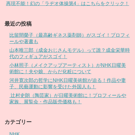
再現不能！幻の「ラヂオ体操第4」はこちらをクリック！
最近の投稿
比留間榮子（最高齢ギネス薬剤師）がスゴイ！プロフィ
ールや著書も
山本唯三郎（成金おじさんモデル）って誰？成金栄華時
代のフィギュアがスゴイ！
小林照子（メイクアップアーティスト）がNHK日曜美
術館に！夫や娘、からだ化粧について
河井寛次郎の哲学にNHK日曜美術館が迫る！作品や妻
子、民藝運動に影響を受けた外国人も！
辻村史朗（陶芸家）が日曜美術館に！プロフィールや
家族、展覧会・作品販売価格も！
カテゴリー
NHK