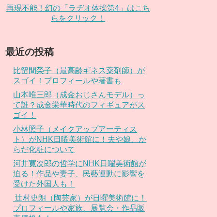
再現不能！幻の「ラヂオ体操第4」はこち
らをクリック！
最近の投稿
比留間榮子（最高齢ギネス薬剤師）が
スゴイ！プロフィールや著書も
山本唯三郎（成金おじさんモデル）っ
て誰？成金栄華時代のフィギュアがス
ゴイ！
小林照子（メイクアップアーティス
ト）がNHK日曜美術館に！夫や娘、か
らだ化粧について
河井寛次郎の哲学にNHK日曜美術館が
迫る！作品や妻子、民藝運動に影響を
受けた外国人も！
辻村史朗（陶芸家）が日曜美術館に！
プロフィールや家族、展覧会・作品販