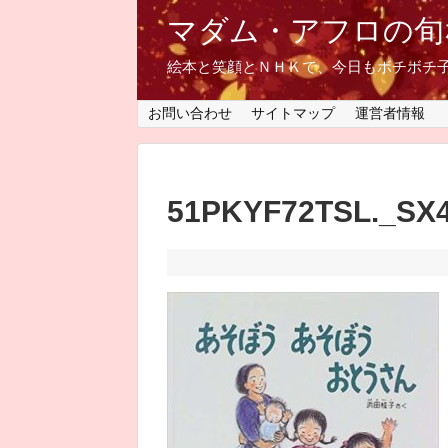
マダム・アフロの旬
絵本と笑顔とＮＨＫで、今日もボチボチ
お問い合わせ
サイトマップ
運営者情報
51PKYF72TSL._SX4