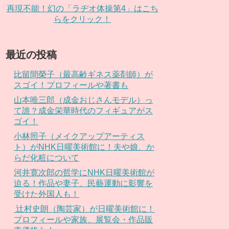
再現不能！幻の「ラヂオ体操第4」はこち
らをクリック！
最近の投稿
比留間榮子（最高齢ギネス薬剤師）が
スゴイ！プロフィールや著書も
山本唯三郎（成金おじさんモデル）っ
て誰？成金栄華時代のフィギュアがス
ゴイ！
小林照子（メイクアップアーティス
ト）がNHK日曜美術館に！夫や娘、か
らだ化粧について
河井寛次郎の哲学にNHK日曜美術館が
迫る！作品や妻子、民藝運動に影響を
受けた外国人も！
辻村史朗（陶芸家）が日曜美術館に！
プロフィールや家族、展覧会・作品販