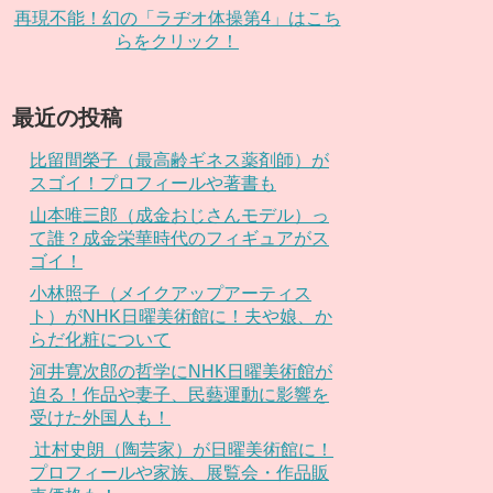
再現不能！幻の「ラヂオ体操第4」はこち
らをクリック！
最近の投稿
比留間榮子（最高齢ギネス薬剤師）が
スゴイ！プロフィールや著書も
山本唯三郎（成金おじさんモデル）っ
て誰？成金栄華時代のフィギュアがス
ゴイ！
小林照子（メイクアップアーティス
ト）がNHK日曜美術館に！夫や娘、か
らだ化粧について
河井寛次郎の哲学にNHK日曜美術館が
迫る！作品や妻子、民藝運動に影響を
受けた外国人も！
辻村史朗（陶芸家）が日曜美術館に！
プロフィールや家族、展覧会・作品販