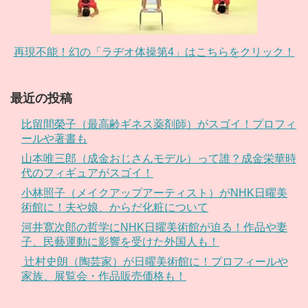
再現不能！幻の「ラヂオ体操第4」はこちらをクリック！
最近の投稿
比留間榮子（最高齢ギネス薬剤師）がスゴイ！プロフィ
ールや著書も
山本唯三郎（成金おじさんモデル）って誰？成金栄華時
代のフィギュアがスゴイ！
小林照子（メイクアップアーティスト）がNHK日曜美
術館に！夫や娘、からだ化粧について
河井寛次郎の哲学にNHK日曜美術館が迫る！作品や妻
子、民藝運動に影響を受けた外国人も！
辻村史朗（陶芸家）が日曜美術館に！プロフィールや
家族、展覧会・作品販売価格も！