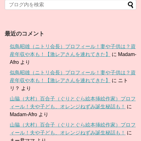
最近のコメント
似鳥昭雄（ニトリ会長）プロフィール！妻や子供は？資
産年収や本も！【激レアさんを連れてきた】
に
Madam-
Afro
より
似鳥昭雄（ニトリ会長）プロフィール！妻や子供は？資
産年収や本も！【激レアさんを連れてきた】
に
ニト
リ？
より
山脇（大村）百合子（ぐりとぐら絵本挿絵作家）プロフ
ィール！夫や子ども、オレンジねずみ誕生秘話も！
に
Madam-Afro
より
山脇（大村）百合子（ぐりとぐら絵本挿絵作家）プロフ
ィール！夫や子ども、オレンジねずみ誕生秘話も！
に
まー君ママ
より