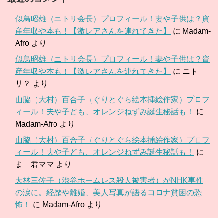
似鳥昭雄（ニトリ会長）プロフィール！妻や子供は？資
産年収や本も！【激レアさんを連れてきた】
に
Madam-
Afro
より
似鳥昭雄（ニトリ会長）プロフィール！妻や子供は？資
産年収や本も！【激レアさんを連れてきた】
に
ニト
リ？
より
山脇（大村）百合子（ぐりとぐら絵本挿絵作家）プロフ
ィール！夫や子ども、オレンジねずみ誕生秘話も！
に
Madam-Afro
より
山脇（大村）百合子（ぐりとぐら絵本挿絵作家）プロフ
ィール！夫や子ども、オレンジねずみ誕生秘話も！
に
まー君ママ
より
大林三佐子（渋谷ホームレス殺人被害者）がNHK事件
の涙に。経歴や離婚、美人写真が語るコロナ貧困の恐
怖！
に
Madam-Afro
より