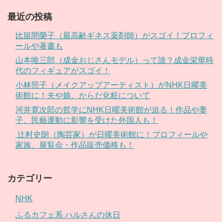
最近の投稿
比留間榮子（最高齢ギネス薬剤師）がスゴイ！プロフィ
ールや著書も
山本唯三郎（成金おじさんモデル）って誰？成金栄華時
代のフィギュアがスゴイ！
小林照子（メイクアップアーティスト）がNHK日曜美
術館に！夫や娘、からだ化粧について
河井寛次郎の哲学にNHK日曜美術館が迫る！作品や妻
子、民藝運動に影響を受けた外国人も！
辻村史朗（陶芸家）が日曜美術館に！プロフィールや
家族、展覧会・作品販売価格も！
カテゴリー
NHK
ふるカフェ系 ハルさんの休日