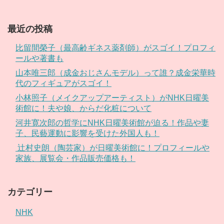
最近の投稿
比留間榮子（最高齢ギネス薬剤師）がスゴイ！プロフィ
ールや著書も
山本唯三郎（成金おじさんモデル）って誰？成金栄華時
代のフィギュアがスゴイ！
小林照子（メイクアップアーティスト）がNHK日曜美
術館に！夫や娘、からだ化粧について
河井寛次郎の哲学にNHK日曜美術館が迫る！作品や妻
子、民藝運動に影響を受けた外国人も！
辻村史朗（陶芸家）が日曜美術館に！プロフィールや
家族、展覧会・作品販売価格も！
カテゴリー
NHK