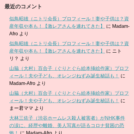
最近のコメント
似鳥昭雄（ニトリ会長）プロフィール！妻や子供は？資
産年収や本も！【激レアさんを連れてきた】
に
Madam-
Afro
より
似鳥昭雄（ニトリ会長）プロフィール！妻や子供は？資
産年収や本も！【激レアさんを連れてきた】
に
ニト
リ？
より
山脇（大村）百合子（ぐりとぐら絵本挿絵作家）プロフ
ィール！夫や子ども、オレンジねずみ誕生秘話も！
に
Madam-Afro
より
山脇（大村）百合子（ぐりとぐら絵本挿絵作家）プロフ
ィール！夫や子ども、オレンジねずみ誕生秘話も！
に
まー君ママ
より
大林三佐子（渋谷ホームレス殺人被害者）がNHK事件
の涙に。経歴や離婚、美人写真が語るコロナ貧困の恐
怖！
に
Madam-Afro
より