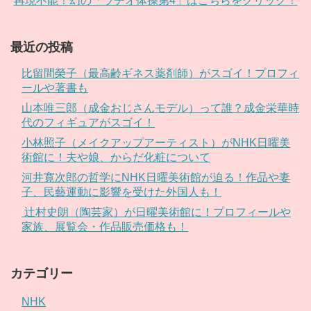
再現不能！幻の「ラヂオ体操第4」はこちらをクリック！
最近の投稿
比留間榮子（最高齢ギネス薬剤師）がスゴイ！プロフィ
ールや著書も
山本唯三郎（成金おじさんモデル）って誰？成金栄華時
代のフィギュアがスゴイ！
小林照子（メイクアップアーティスト）がNHK日曜美
術館に！夫や娘、からだ化粧について
河井寛次郎の哲学にNHK日曜美術館が迫る！作品や妻
子、民藝運動に影響を受けた外国人も！
辻村史朗（陶芸家）が日曜美術館に！プロフィールや
家族、展覧会・作品販売価格も！
カテゴリー
NHK