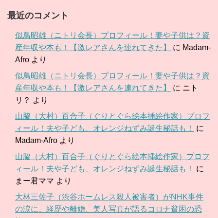
最近のコメント
似鳥昭雄（ニトリ会長）プロフィール！妻や子供は？資
産年収や本も！【激レアさんを連れてきた】
に
Madam-
Afro
より
似鳥昭雄（ニトリ会長）プロフィール！妻や子供は？資
産年収や本も！【激レアさんを連れてきた】
に
ニト
リ？
より
山脇（大村）百合子（ぐりとぐら絵本挿絵作家）プロフ
ィール！夫や子ども、オレンジねずみ誕生秘話も！
に
Madam-Afro
より
山脇（大村）百合子（ぐりとぐら絵本挿絵作家）プロフ
ィール！夫や子ども、オレンジねずみ誕生秘話も！
に
まー君ママ
より
大林三佐子（渋谷ホームレス殺人被害者）がNHK事件
の涙に。経歴や離婚、美人写真が語るコロナ貧困の恐