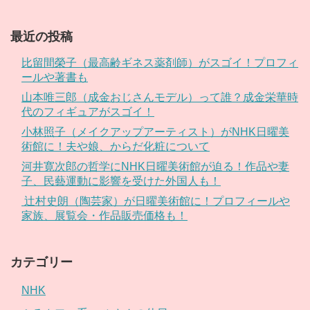
最近の投稿
比留間榮子（最高齢ギネス薬剤師）がスゴイ！プロフィ
ールや著書も
山本唯三郎（成金おじさんモデル）って誰？成金栄華時
代のフィギュアがスゴイ！
小林照子（メイクアップアーティスト）がNHK日曜美
術館に！夫や娘、からだ化粧について
河井寛次郎の哲学にNHK日曜美術館が迫る！作品や妻
子、民藝運動に影響を受けた外国人も！
辻村史朗（陶芸家）が日曜美術館に！プロフィールや
家族、展覧会・作品販売価格も！
カテゴリー
NHK