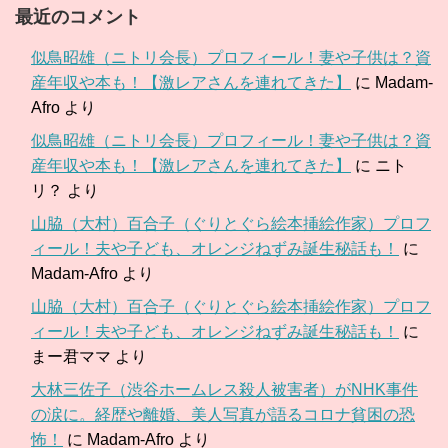
最近のコメント
似鳥昭雄（ニトリ会長）プロフィール！妻や子供は？資
産年収や本も！【激レアさんを連れてきた】
に
Madam-
Afro
より
似鳥昭雄（ニトリ会長）プロフィール！妻や子供は？資
産年収や本も！【激レアさんを連れてきた】
に
ニト
リ？
より
山脇（大村）百合子（ぐりとぐら絵本挿絵作家）プロフ
ィール！夫や子ども、オレンジねずみ誕生秘話も！
に
Madam-Afro
より
山脇（大村）百合子（ぐりとぐら絵本挿絵作家）プロフ
ィール！夫や子ども、オレンジねずみ誕生秘話も！
に
まー君ママ
より
大林三佐子（渋谷ホームレス殺人被害者）がNHK事件
の涙に。経歴や離婚、美人写真が語るコロナ貧困の恐
怖！
に
Madam-Afro
より