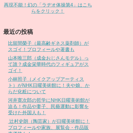
再現不能！幻の「ラヂオ体操第4」はこち
らをクリック！
最近の投稿
比留間榮子（最高齢ギネス薬剤師）が
スゴイ！プロフィールや著書も
山本唯三郎（成金おじさんモデル）っ
て誰？成金栄華時代のフィギュアがス
ゴイ！
小林照子（メイクアップアーティス
ト）がNHK日曜美術館に！夫や娘、か
らだ化粧について
河井寛次郎の哲学にNHK日曜美術館が
迫る！作品や妻子、民藝運動に影響を
受けた外国人も！
辻村史朗（陶芸家）が日曜美術館に！
プロフィールや家族、展覧会・作品販