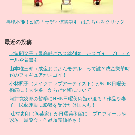
再現不能！幻の「ラヂオ体操第4」はこちらをクリック！
最近の投稿
比留間榮子（最高齢ギネス薬剤師）がスゴイ！プロフィ
ールや著書も
山本唯三郎（成金おじさんモデル）って誰？成金栄華時
代のフィギュアがスゴイ！
小林照子（メイクアップアーティスト）がNHK日曜美
術館に！夫や娘、からだ化粧について
河井寛次郎の哲学にNHK日曜美術館が迫る！作品や妻
子、民藝運動に影響を受けた外国人も！
辻村史朗（陶芸家）が日曜美術館に！プロフィールや
家族、展覧会・作品販売価格も！