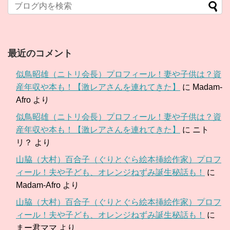
最近のコメント
似鳥昭雄（ニトリ会長）プロフィール！妻や子供は？資
産年収や本も！【激レアさんを連れてきた】
に
Madam-
Afro
より
似鳥昭雄（ニトリ会長）プロフィール！妻や子供は？資
産年収や本も！【激レアさんを連れてきた】
に
ニト
リ？
より
山脇（大村）百合子（ぐりとぐら絵本挿絵作家）プロフ
ィール！夫や子ども、オレンジねずみ誕生秘話も！
に
Madam-Afro
より
山脇（大村）百合子（ぐりとぐら絵本挿絵作家）プロフ
ィール！夫や子ども、オレンジねずみ誕生秘話も！
に
まー君ママ
より