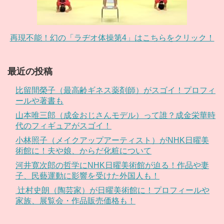
再現不能！幻の「ラヂオ体操第4」はこちらをクリック！
最近の投稿
比留間榮子（最高齢ギネス薬剤師）がスゴイ！プロフィ
ールや著書も
山本唯三郎（成金おじさんモデル）って誰？成金栄華時
代のフィギュアがスゴイ！
小林照子（メイクアップアーティスト）がNHK日曜美
術館に！夫や娘、からだ化粧について
河井寛次郎の哲学にNHK日曜美術館が迫る！作品や妻
子、民藝運動に影響を受けた外国人も！
辻村史朗（陶芸家）が日曜美術館に！プロフィールや
家族、展覧会・作品販売価格も！