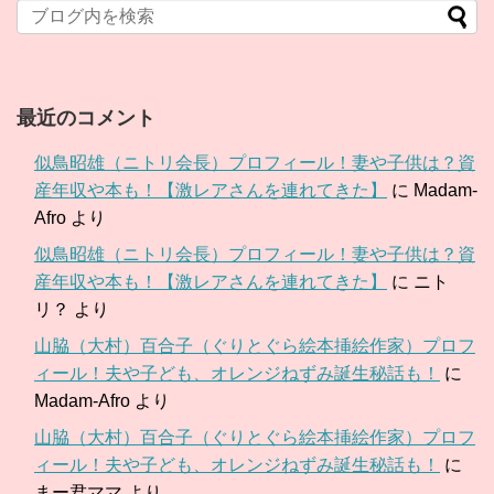
最近のコメント
似鳥昭雄（ニトリ会長）プロフィール！妻や子供は？資
産年収や本も！【激レアさんを連れてきた】
に
Madam-
Afro
より
似鳥昭雄（ニトリ会長）プロフィール！妻や子供は？資
産年収や本も！【激レアさんを連れてきた】
に
ニト
リ？
より
山脇（大村）百合子（ぐりとぐら絵本挿絵作家）プロフ
ィール！夫や子ども、オレンジねずみ誕生秘話も！
に
Madam-Afro
より
山脇（大村）百合子（ぐりとぐら絵本挿絵作家）プロフ
ィール！夫や子ども、オレンジねずみ誕生秘話も！
に
まー君ママ
より