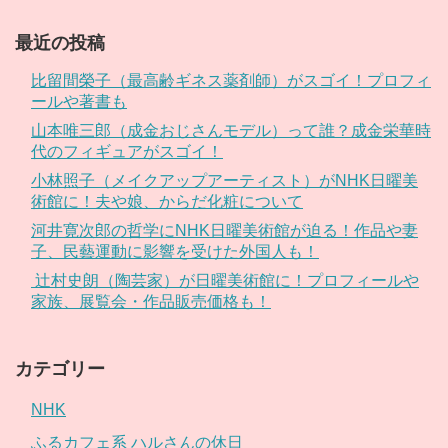
最近の投稿
比留間榮子（最高齢ギネス薬剤師）がスゴイ！プロフィ
ールや著書も
山本唯三郎（成金おじさんモデル）って誰？成金栄華時
代のフィギュアがスゴイ！
小林照子（メイクアップアーティスト）がNHK日曜美
術館に！夫や娘、からだ化粧について
河井寛次郎の哲学にNHK日曜美術館が迫る！作品や妻
子、民藝運動に影響を受けた外国人も！
辻村史朗（陶芸家）が日曜美術館に！プロフィールや
家族、展覧会・作品販売価格も！
カテゴリー
NHK
ふるカフェ系 ハルさんの休日