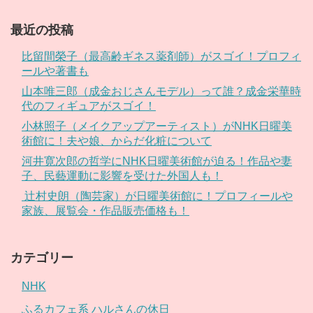
最近の投稿
比留間榮子（最高齢ギネス薬剤師）がスゴイ！プロフィ
ールや著書も
山本唯三郎（成金おじさんモデル）って誰？成金栄華時
代のフィギュアがスゴイ！
小林照子（メイクアップアーティスト）がNHK日曜美
術館に！夫や娘、からだ化粧について
河井寛次郎の哲学にNHK日曜美術館が迫る！作品や妻
子、民藝運動に影響を受けた外国人も！
辻村史朗（陶芸家）が日曜美術館に！プロフィールや
家族、展覧会・作品販売価格も！
カテゴリー
NHK
ふるカフェ系 ハルさんの休日