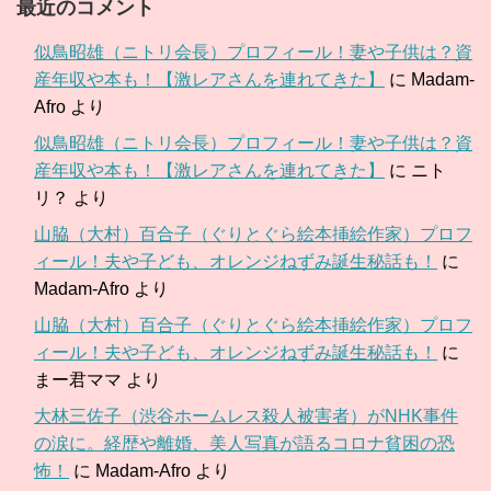
最近のコメント
似鳥昭雄（ニトリ会長）プロフィール！妻や子供は？資
産年収や本も！【激レアさんを連れてきた】
に
Madam-
Afro
より
似鳥昭雄（ニトリ会長）プロフィール！妻や子供は？資
産年収や本も！【激レアさんを連れてきた】
に
ニト
リ？
より
山脇（大村）百合子（ぐりとぐら絵本挿絵作家）プロフ
ィール！夫や子ども、オレンジねずみ誕生秘話も！
に
Madam-Afro
より
山脇（大村）百合子（ぐりとぐら絵本挿絵作家）プロフ
ィール！夫や子ども、オレンジねずみ誕生秘話も！
に
まー君ママ
より
大林三佐子（渋谷ホームレス殺人被害者）がNHK事件
の涙に。経歴や離婚、美人写真が語るコロナ貧困の恐
怖！
に
Madam-Afro
より