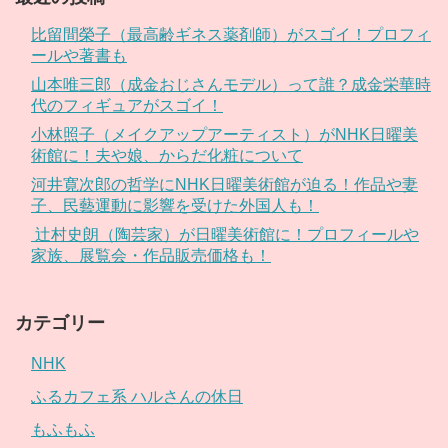
比留間榮子（最高齢ギネス薬剤師）がスゴイ！プロフィ
ールや著書も
山本唯三郎（成金おじさんモデル）って誰？成金栄華時
代のフィギュアがスゴイ！
小林照子（メイクアップアーティスト）がNHK日曜美
術館に！夫や娘、からだ化粧について
河井寛次郎の哲学にNHK日曜美術館が迫る！作品や妻
子、民藝運動に影響を受けた外国人も！
辻村史朗（陶芸家）が日曜美術館に！プロフィールや
家族、展覧会・作品販売価格も！
カテゴリー
NHK
ふるカフェ系 ハルさんの休日
もふもふ