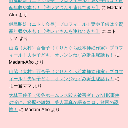
似鳥昭雄（ニトリ会長）プロフィール！妻や子供は？資
産年収や本も！【激レアさんを連れてきた】
に
Madam-
Afro
より
似鳥昭雄（ニトリ会長）プロフィール！妻や子供は？資
産年収や本も！【激レアさんを連れてきた】
に
ニト
リ？
より
山脇（大村）百合子（ぐりとぐら絵本挿絵作家）プロフ
ィール！夫や子ども、オレンジねずみ誕生秘話も！
に
Madam-Afro
より
山脇（大村）百合子（ぐりとぐら絵本挿絵作家）プロフ
ィール！夫や子ども、オレンジねずみ誕生秘話も！
に
まー君ママ
より
大林三佐子（渋谷ホームレス殺人被害者）がNHK事件
の涙に。経歴や離婚、美人写真が語るコロナ貧困の恐
怖！
に
Madam-Afro
より