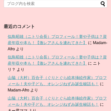
最近のコメント
似鳥昭雄（ニトリ会長）プロフィール！妻や子供は？資
産年収や本も！【激レアさんを連れてきた】
に
Madam-
Afro
より
似鳥昭雄（ニトリ会長）プロフィール！妻や子供は？資
産年収や本も！【激レアさんを連れてきた】
に
ニト
リ？
より
山脇（大村）百合子（ぐりとぐら絵本挿絵作家）プロフ
ィール！夫や子ども、オレンジねずみ誕生秘話も！
に
Madam-Afro
より
山脇（大村）百合子（ぐりとぐら絵本挿絵作家）プロフ
ィール！夫や子ども、オレンジねずみ誕生秘話も！
に
まー君ママ
より