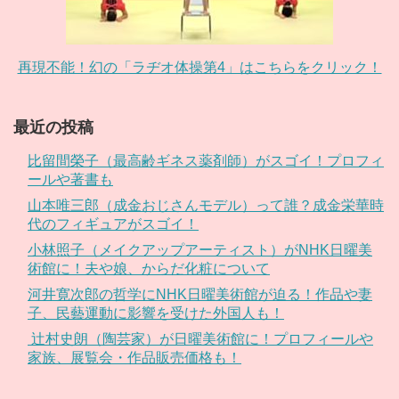
再現不能！幻の「ラヂオ体操第4」はこちらをクリック！
最近の投稿
比留間榮子（最高齢ギネス薬剤師）がスゴイ！プロフィ
ールや著書も
山本唯三郎（成金おじさんモデル）って誰？成金栄華時
代のフィギュアがスゴイ！
小林照子（メイクアップアーティスト）がNHK日曜美
術館に！夫や娘、からだ化粧について
河井寛次郎の哲学にNHK日曜美術館が迫る！作品や妻
子、民藝運動に影響を受けた外国人も！
辻村史朗（陶芸家）が日曜美術館に！プロフィールや
家族、展覧会・作品販売価格も！