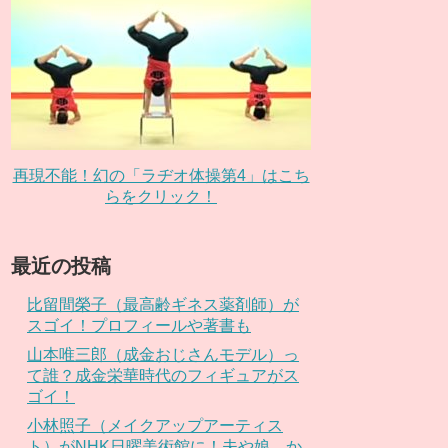
再現不能！幻の「ラヂオ体操第4」はこち
らをクリック！
最近の投稿
比留間榮子（最高齢ギネス薬剤師）が
スゴイ！プロフィールや著書も
山本唯三郎（成金おじさんモデル）っ
て誰？成金栄華時代のフィギュアがス
ゴイ！
小林照子（メイクアップアーティス
ト）がNHK日曜美術館に！夫や娘、か