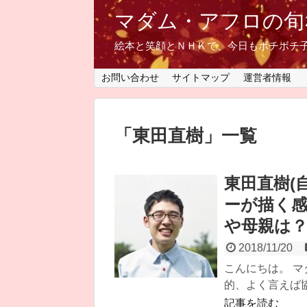
マダム・アフロの旬
絵本と笑顔とＮＨＫで、今日もボチボチ
お問い合わせ
サイトマップ
運営者情報
「
東田直樹
」
一覧
東田直樹(
ーが描く感
や母親は
2018/11/20
こんにちは。 マ
的、よく言えば協
記事を読む