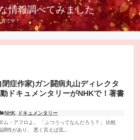
な情報調べてみました
子育て中！
自閉症作家)ガン闘病丸山ディレクタ
動ドキュメンタリーがNHKで！著書
？
NHK
,
ドキュメンタリー
ダム・アフロよ。 「ふつうってなんだろう？」 比較
調性があり、 悪く言えば流...