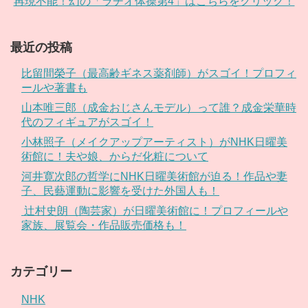
再現不能！幻の「ラヂオ体操第4」はこちらをクリック！
最近の投稿
比留間榮子（最高齢ギネス薬剤師）がスゴイ！プロフィ
ールや著書も
山本唯三郎（成金おじさんモデル）って誰？成金栄華時
代のフィギュアがスゴイ！
小林照子（メイクアップアーティスト）がNHK日曜美
術館に！夫や娘、からだ化粧について
河井寛次郎の哲学にNHK日曜美術館が迫る！作品や妻
子、民藝運動に影響を受けた外国人も！
辻村史朗（陶芸家）が日曜美術館に！プロフィールや
家族、展覧会・作品販売価格も！
カテゴリー
NHK