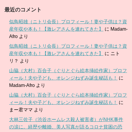
最近のコメント
似鳥昭雄（ニトリ会長）プロフィール！妻や子供は？資
産年収や本も！【激レアさんを連れてきた】
に
Madam-
Afro
より
似鳥昭雄（ニトリ会長）プロフィール！妻や子供は？資
産年収や本も！【激レアさんを連れてきた】
に
ニト
リ？
より
山脇（大村）百合子（ぐりとぐら絵本挿絵作家）プロフ
ィール！夫や子ども、オレンジねずみ誕生秘話も！
に
Madam-Afro
より
山脇（大村）百合子（ぐりとぐら絵本挿絵作家）プロフ
ィール！夫や子ども、オレンジねずみ誕生秘話も！
に
まー君ママ
より
大林三佐子（渋谷ホームレス殺人被害者）がNHK事件
の涙に。経歴や離婚、美人写真が語るコロナ貧困の恐