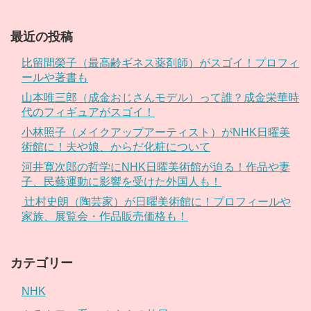
最近の投稿
比留間榮子（最高齢ギネス薬剤師）がスゴイ！プロフィ
ールや著書も
山本唯三郎（成金おじさんモデル）って誰？成金栄華時
代のフィギュアがスゴイ！
小林照子（メイクアップアーティスト）がNHK日曜美
術館に！夫や娘、からだ化粧について
河井寛次郎の哲学にNHK日曜美術館が迫る！作品や妻
子、民藝運動に影響を受けた外国人も！
辻村史朗（陶芸家）が日曜美術館に！プロフィールや
家族、展覧会・作品販売価格も！
カテゴリー
NHK