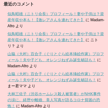
最近のコメント
似鳥昭雄（ニトリ会長）プロフィール！妻や子供は？資
産年収や本も！【激レアさんを連れてきた】
に
Madam-
Afro
より
似鳥昭雄（ニトリ会長）プロフィール！妻や子供は？資
産年収や本も！【激レアさんを連れてきた】
に
ニト
リ？
より
山脇（大村）百合子（ぐりとぐら絵本挿絵作家）プロフ
ィール！夫や子ども、オレンジねずみ誕生秘話も！
に
Madam-Afro
より
山脇（大村）百合子（ぐりとぐら絵本挿絵作家）プロフ
ィール！夫や子ども、オレンジねずみ誕生秘話も！
に
まー君ママ
より
大林三佐子（渋谷ホームレス殺人被害者）がNHK事件
の涙に。経歴や離婚、美人写真が語るコロナ貧困の恐
怖！
に
Madam-Afro
より