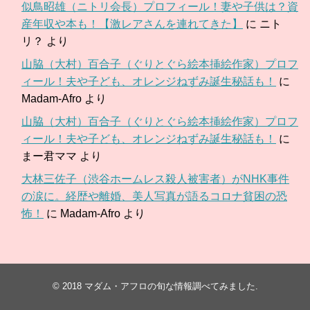
似鳥昭雄（ニトリ会長）プロフィール！妻や子供は？資
産年収や本も！【激レアさんを連れてきた】
に
ニト
リ？
より
山脇（大村）百合子（ぐりとぐら絵本挿絵作家）プロフ
ィール！夫や子ども、オレンジねずみ誕生秘話も！
に
Madam-Afro
より
山脇（大村）百合子（ぐりとぐら絵本挿絵作家）プロフ
ィール！夫や子ども、オレンジねずみ誕生秘話も！
に
まー君ママ
より
大林三佐子（渋谷ホームレス殺人被害者）がNHK事件
の涙に。経歴や離婚、美人写真が語るコロナ貧困の恐
怖！
に
Madam-Afro
より
© 2018
マダム・アフロの旬な情報調べてみました
.