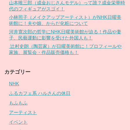
山本唯三郎（成金おじさんモデル）って誰？成金栄華時
代のフィギュアがスゴイ！
小林照子（メイクアップアーティスト）がNHK日曜美
術館に！夫や娘、からだ化粧について
河井寛次郎の哲学にNHK日曜美術館が迫る！作品や妻
子、民藝運動に影響を受けた外国人も！
辻村史朗（陶芸家）が日曜美術館に！プロフィールや
家族、展覧会・作品販売価格も！
カテゴリー
NHK
ふるカフェ系 ハルさんの休日
もふもふ
アーティスト
イベント