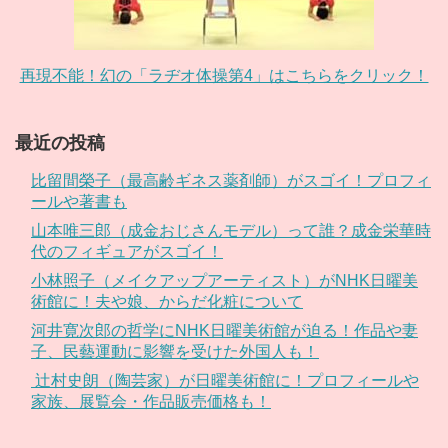
再現不能！幻の「ラヂオ体操第4」はこちらをクリック！
最近の投稿
比留間榮子（最高齢ギネス薬剤師）がスゴイ！プロフィ
ールや著書も
山本唯三郎（成金おじさんモデル）って誰？成金栄華時
代のフィギュアがスゴイ！
小林照子（メイクアップアーティスト）がNHK日曜美
術館に！夫や娘、からだ化粧について
河井寛次郎の哲学にNHK日曜美術館が迫る！作品や妻
子、民藝運動に影響を受けた外国人も！
辻村史朗（陶芸家）が日曜美術館に！プロフィールや
家族、展覧会・作品販売価格も！