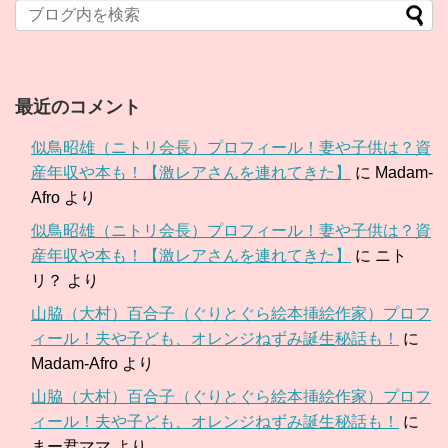
最近のコメント
似鳥昭雄（ニトリ会長）プロフィール！妻や子供は？資
産年収や本も！【激レアさんを連れてきた】
に
Madam-
Afro
より
似鳥昭雄（ニトリ会長）プロフィール！妻や子供は？資
産年収や本も！【激レアさんを連れてきた】
に
ニト
リ？
より
山脇（大村）百合子（ぐりとぐら絵本挿絵作家）プロフ
ィール！夫や子ども、オレンジねずみ誕生秘話も！
に
Madam-Afro
より
山脇（大村）百合子（ぐりとぐら絵本挿絵作家）プロフ
ィール！夫や子ども、オレンジねずみ誕生秘話も！
に
まー君ママ
より