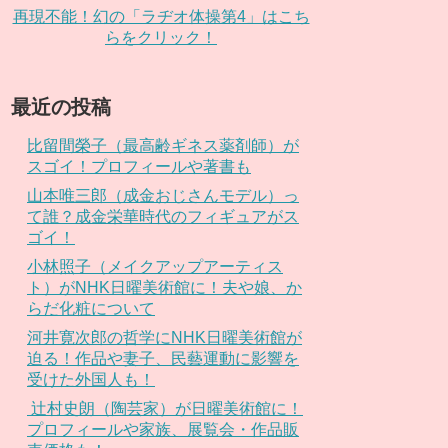
再現不能！幻の「ラヂオ体操第4」はこち
らをクリック！
最近の投稿
比留間榮子（最高齢ギネス薬剤師）が
スゴイ！プロフィールや著書も
山本唯三郎（成金おじさんモデル）っ
て誰？成金栄華時代のフィギュアがス
ゴイ！
小林照子（メイクアップアーティス
ト）がNHK日曜美術館に！夫や娘、か
らだ化粧について
河井寛次郎の哲学にNHK日曜美術館が
迫る！作品や妻子、民藝運動に影響を
受けた外国人も！
辻村史朗（陶芸家）が日曜美術館に！
プロフィールや家族、展覧会・作品販