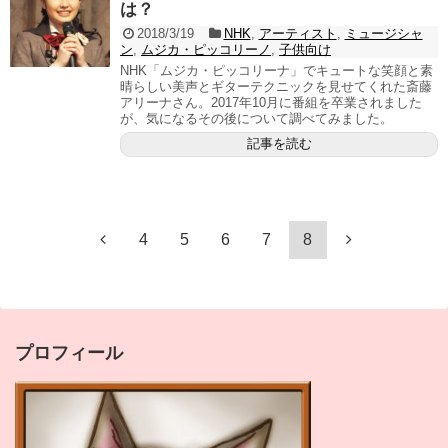
は？
2018/3/19
NHK
,
アーティスト
,
ミュージシャ
ン
,
ムジカ・ピッコリーノ
,
子供向け
NHK「ムジカ・ピッコリーナ」でキュートな笑顔と素
晴らしい美声とギターテクニックを見せてくれた斎藤
アリーナさん。2017年10月に番組を卒業されました
が、気になるその後について調べてみました。
記事を読む
4
5
6
7
8
プロフィール