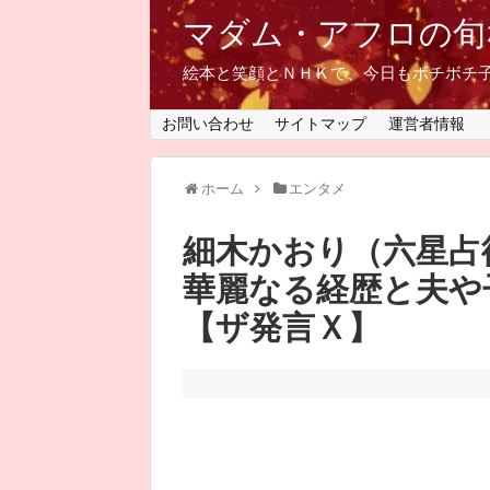
マダム・アフロの旬
絵本と笑顔とＮＨＫで、今日もボチボチ
お問い合わせ
サイトマップ
運営者情報
ホーム
エンタメ
細木かおり（六星占
華麗なる経歴と夫や
【ザ発言Ｘ】