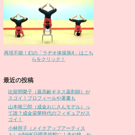
再現不能！幻の「ラヂオ体操第4」はこち
らをクリック！
最近の投稿
比留間榮子（最高齢ギネス薬剤師）が
スゴイ！プロフィールや著書も
山本唯三郎（成金おじさんモデル）っ
て誰？成金栄華時代のフィギュアがス
ゴイ！
小林照子（メイクアップアーティス
ト）がNHK日曜美術館に！夫や娘、か