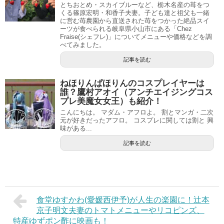
とちおとめ・スカイブルーなど、栃木名産の苺をつ
くる篠原宏明・和香子夫妻。子ども達と祖父も一緒
に営む苺農園から直送された苺をつかった絶品スイ
ーツが食べられる岐阜県小山市にある「Chez
Fraise(シェフレ)」についてメニューや価格などを調
べてみました。
記事を読む
ねほりんぱほりんのコスプレイヤーは
誰？鷹村アオイ（アンチエイジングコス
プレ美魔女女王）も紹介！
こんにちは。 マダム・アフロよ。 割とマンガ・二次
元が好きだったアフロ。 コスプレに関しては割と 興
味がある...
記事を読む
食堂ゆすかわ(愛媛西伊予)が人生の楽園に！辻本
京子明文夫妻のトマトメニューやリコピンズ、
特産ゆずポン酢に映画も！