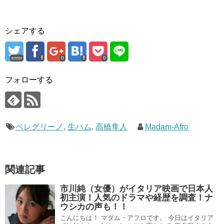
シェアする
error
0
0
フォローする
ペレグリーノ
,
生ハム
,
高橋隼人
Madam-Afro
関連記事
市川純（女優）がイタリア映画で日本人
初主演！人気のドラマや経歴を調査！ナ
ウシカの声も！！
こんにちは！ マダム・アフロです。 今日はイタリア