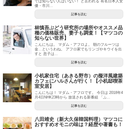
では知らない人はいない！ と言われる 有名日本人女
優・市川...
記事を読む
林慎吾ぶどう研究所の場所やオススメ品
種の価格販売、妻子も調査！【マツコの
知らない世界】
こんにちは。 マダム・アフロよ。 朝のフルーツは
金…というわね。 アフロ家でもリンゴやキウイを出
すと 息子は...
記事を読む
小机家住宅（あきる野市）の擬洋風建築
カフェにハルさんが行く！【小机邸喫茶
室安居】
こんにちは！ マダム・アフロです。 今日は 2018年4
月4日NHK23時から 放送される新番組 「ふ...
記事を読む
八田靖史（新大久保韓国料理）マツコに
おすすめオモニの味は？経歴や著書も！