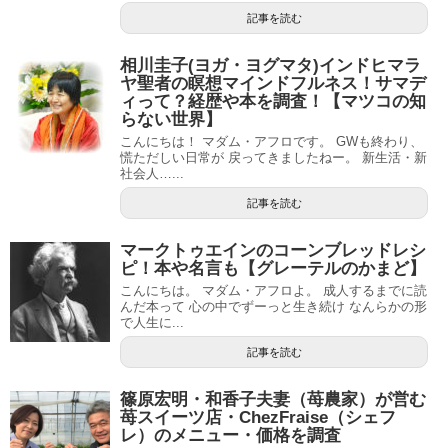
記事を読む
相川圭子(ヨガ・ヨグマタ)インドヒマラ
ヤ聖者の瞑想マインドフルネス！サマデ
ィって？経歴や本を調査！【マツコの知
らない世界】
こんにちは！ マダム・アフロです。 GWも終わり、
慌ただしい日常が 戻ってきましたねー。 新生活・新
社会人…...
記事を読む
マークトゥエインのコーンブレッドレシ
ピ！本や名言も【グレーテルのかまど】
こんにちは。 マダム・アフロよ。 成人するまでに読
んだ本って 心の中でずーっと生き続け なんらかの形
で人生に...
記事を読む
篠原宏明・和香子夫妻（苺農家）が営む
苺スイーツ店・ChezFraise（シェフ
レ）のメニュー・価格を調査