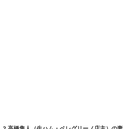
2.高橋隼人（生ハム・ペレグリーノ店主）の妻