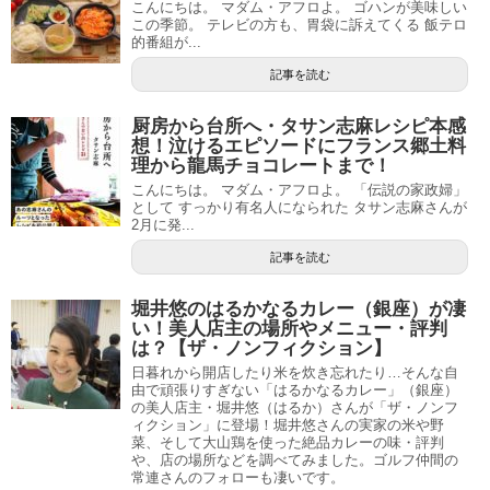
こんにちは。 マダム・アフロよ。 ゴハンが美味しい
この季節。 テレビの方も、胃袋に訴えてくる 飯テロ
的番組が...
記事を読む
厨房から台所へ・タサン志麻レシピ本感
想！泣けるエピソードにフランス郷土料
理から龍馬チョコレートまで！
こんにちは。 マダム・アフロよ。 「伝説の家政婦」
として すっかり有名人になられた タサン志麻さんが
2月に発...
記事を読む
堀井悠のはるかなるカレー（銀座）が凄
い！美人店主の場所やメニュー・評判
は？【ザ・ノンフィクション】
日暮れから開店したり米を炊き忘れたり…そんな自
由で頑張りすぎない「はるかなるカレー」（銀座）
の美人店主・堀井悠（はるか）さんが「ザ・ノンフ
ィクション」に登場！堀井悠さんの実家の米や野
菜、そして大山鶏を使った絶品カレーの味・評判
や、店の場所などを調べてみました。ゴルフ仲間の
常連さんのフォローも凄いです。