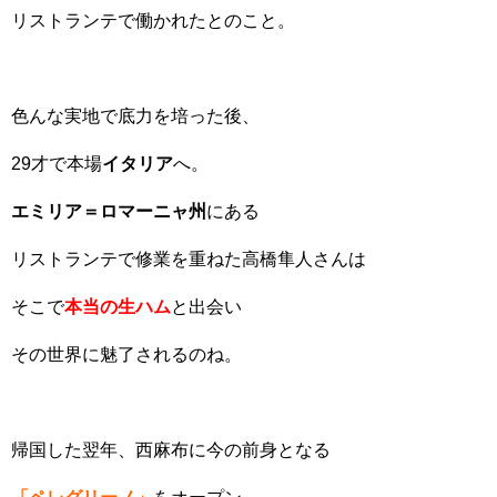
リストランテで働かれたとのこと。
色んな実地で底力を培った後、
29才で本場
イタリア
へ。
エミリア＝ロマーニャ州
にある
リストランテで修業を重ねた高橋隼人さんは
そこで
本当の生ハム
と出会い
その世界に魅了されるのね。
帰国した翌年、西麻布に今の前身となる