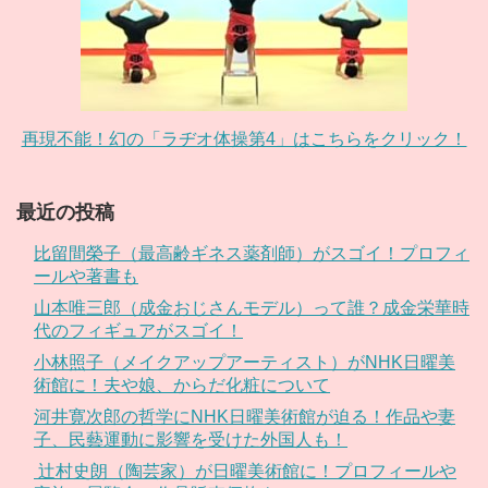
再現不能！幻の「ラヂオ体操第4」はこちらをクリック！
最近の投稿
比留間榮子（最高齢ギネス薬剤師）がスゴイ！プロフィ
ールや著書も
山本唯三郎（成金おじさんモデル）って誰？成金栄華時
代のフィギュアがスゴイ！
小林照子（メイクアップアーティスト）がNHK日曜美
術館に！夫や娘、からだ化粧について
河井寛次郎の哲学にNHK日曜美術館が迫る！作品や妻
子、民藝運動に影響を受けた外国人も！
辻村史朗（陶芸家）が日曜美術館に！プロフィールや