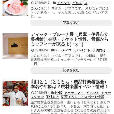
2018/4/17
イベント
,
グルメ
,
旅
こんにちは！ マダム・アフロです。 綺麗なものには
トゲがある・・。 そんな美しい女性になりたいアフ
ロ。 ...
記事を読む
ディック・ブルーナ展（兵庫・伊丹市立
美術館）会期・チケット情報。青森から
ミッフィーが来るよ(・x・)
2018/4/9
アーティスト
,
イベント
,
子供向け
こんにちは！ マダム・アフロです。 今日は、 現在、
青森県立美術館コミュニティギャラリーにて 5月6日
（日）...
記事を読む
山口とも（ともとも・廃品打楽器協会）
本名や年齢は？廃材楽器イベント情報！
2018/4/6
NHK
,
アーティスト
,
イベント
,
ミュー
ジシャン
,
子供向け
,
関西イベント・スポット情報
謎の廃材楽器を操る男・山口とも（ともとも）さんの
素顔に迫る！実は超エリート音楽一家で育った山口と
もさんが廃材打楽器協会会長になるまでの経緯とは？