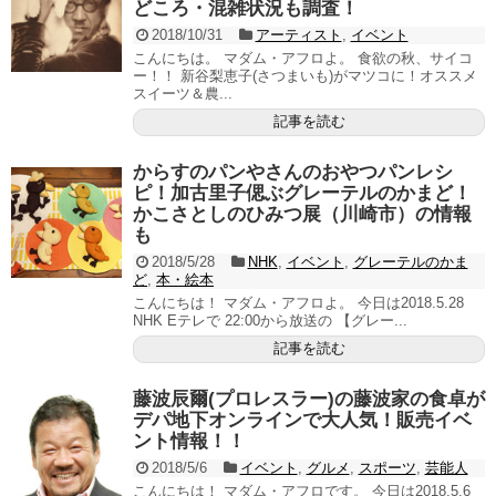
どころ・混雑状況も調査！
2018/10/31
アーティスト
,
イベント
こんにちは。 マダム・アフロよ。 食欲の秋、サイコ
ー！！ 新谷梨恵子(さつまいも)がマツコに！オススメ
スイーツ＆農...
記事を読む
からすのパンやさんのおやつパンレシ
ピ！加古里子偲ぶグレーテルのかまど！
かこさとしのひみつ展（川崎市）の情報
も
2018/5/28
NHK
,
イベント
,
グレーテルのかま
ど
,
本・絵本
こんにちは！ マダム・アフロよ。 今日は2018.5.28
NHK Eテレで 22:00から放送の 【グレー...
記事を読む
藤波辰爾(プロレスラー)の藤波家の食卓が
デパ地下オンラインで大人気！販売イベ
ント情報！！
2018/5/6
イベント
,
グルメ
,
スポーツ
,
芸能人
こんにちは！ マダム・アフロです。 今日は2018.5.6