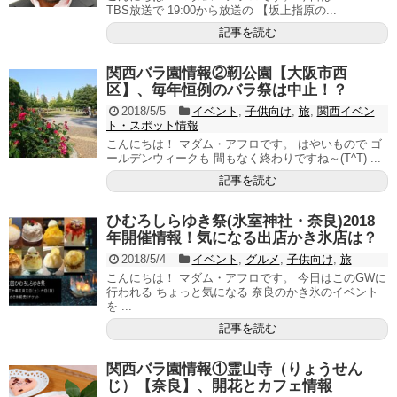
TBS放送で 19:00から放送の 【坂上指原の...
記事を読む
関西バラ園情報②靭公園【大阪市西
区】、毎年恒例のバラ祭は中止！？
2018/5/5
イベント
,
子供向け
,
旅
,
関西イベン
ト・スポット情報
こんにちは！ マダム・アフロです。 はやいもので ゴ
ールデンウィークも 間もなく終わりですね～(T^T) ...
記事を読む
ひむろしらゆき祭(氷室神社・奈良)2018
年開催情報！気になる出店かき氷店は？
2018/5/4
イベント
,
グルメ
,
子供向け
,
旅
こんにちは！ マダム・アフロです。 今日はこのGWに
行われる ちょっと気になる 奈良のかき氷のイベント
を ...
記事を読む
関西バラ園情報①霊山寺（りょうせん
じ）【奈良】、開花とカフェ情報