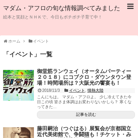
マダム・アフロの旬な情報調べてみました
絵本と笑顔とＮＨＫで、今日もボチボチ子育て中！
ホーム
イベント
「
イベント
」
一覧
御堂筋ランウェイ（オータムパーティー
２０１８）にコブクロ・ダウンタウン登
場！時間場所は？大阪光の饗宴も！
2018/11/3
イベント
,
情熱大陸
こんにちは。 マダム・アフロよ。 少し冷えてきた今
日この頃 皆さま体調はお変わりないかしら？ 寒くな
ってきた...
記事を読む
藤田嗣治（つぐはる）展覧会が京都国立
近代美術館で、争闘猫も！チケット・み