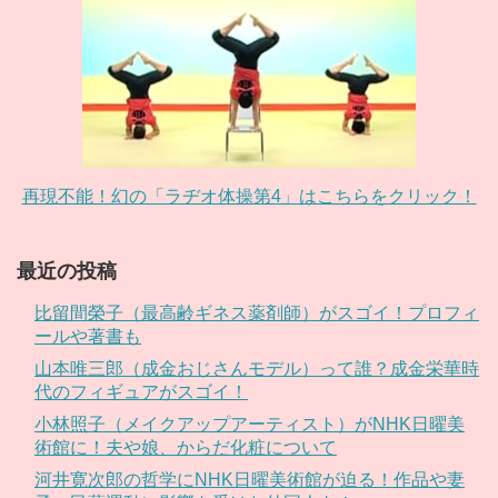
再現不能！幻の「ラヂオ体操第4」はこちらをクリック！
最近の投稿
比留間榮子（最高齢ギネス薬剤師）がスゴイ！プロフィ
ールや著書も
山本唯三郎（成金おじさんモデル）って誰？成金栄華時
代のフィギュアがスゴイ！
小林照子（メイクアップアーティスト）がNHK日曜美
術館に！夫や娘、からだ化粧について
河井寛次郎の哲学にNHK日曜美術館が迫る！作品や妻