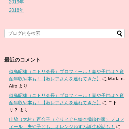
2019年
2018年
最近のコメント
似鳥昭雄（ニトリ会長）プロフィール！妻や子供は？資
産年収や本も！【激レアさんを連れてきた】
に
Madam-
Afro
より
似鳥昭雄（ニトリ会長）プロフィール！妻や子供は？資
産年収や本も！【激レアさんを連れてきた】
に
ニト
リ？
より
山脇（大村）百合子（ぐりとぐら絵本挿絵作家）プロフ
ィール！夫や子ども、オレンジねずみ誕生秘話も！
に