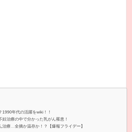
990年代の活躍をwiki！！
の不妊治療の中で分かった乳がん罹患！
がん治療…全摘か温存か！？【爆報フライデー】