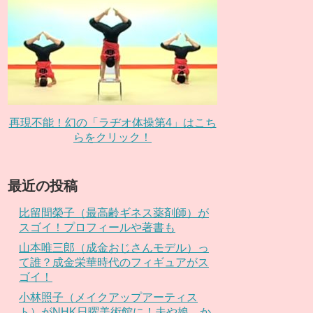
再現不能！幻の「ラヂオ体操第4」はこち
らをクリック！
最近の投稿
比留間榮子（最高齢ギネス薬剤師）が
スゴイ！プロフィールや著書も
山本唯三郎（成金おじさんモデル）っ
て誰？成金栄華時代のフィギュアがス
ゴイ！
小林照子（メイクアップアーティス
ト）がNHK日曜美術館に！夫や娘、か