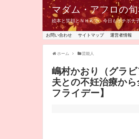
マダム・アフロの旬
絵本と笑顔とＮＨＫで、今日もボチボチ
お問い合わせ
サイトマップ
運営者情報
ホーム
芸能人
嶋村かおり（グラビ
夫との不妊治療から
フライデー】