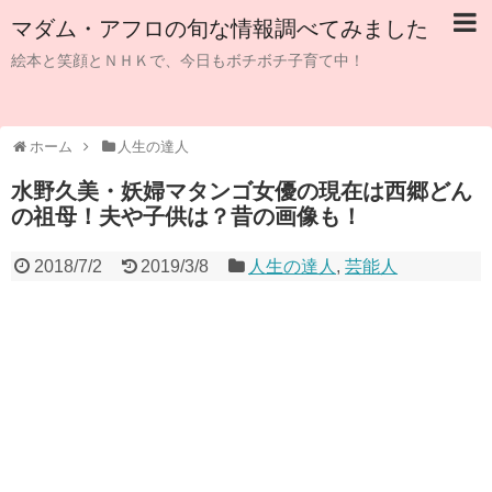
マダム・アフロの旬な情報調べてみました
絵本と笑顔とＮＨＫで、今日もボチボチ子育て中！
ホーム
人生の達人
水野久美・妖婦マタンゴ女優の現在は西郷どん
の祖母！夫や子供は？昔の画像も！
2018/7/2
2019/3/8
人生の達人
,
芸能人