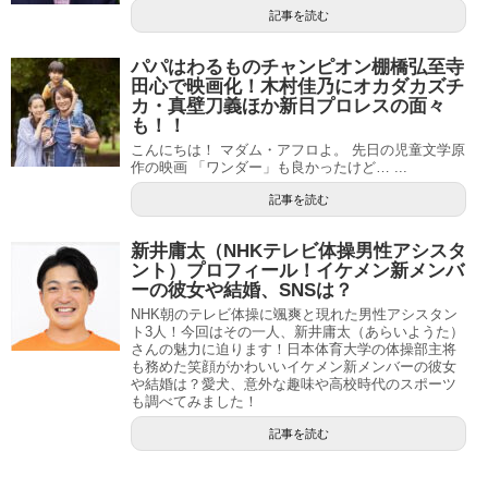
記事を読む
パパはわるものチャンピオン棚橋弘至寺
田心で映画化！木村佳乃にオカダカズチ
カ・真壁刀義ほか新日プロレスの面々
も！！
こんにちは！ マダム・アフロよ。 先日の児童文学原
作の映画 「ワンダー」も良かったけど… ...
記事を読む
新井庸太（NHKテレビ体操男性アシスタ
ント）プロフィール！イケメン新メンバ
ーの彼女や結婚、SNSは？
NHK朝のテレビ体操に颯爽と現れた男性アシスタン
ト3人！今回はその一人、新井庸太（あらいようた）
さんの魅力に迫ります！日本体育大学の体操部主将
も務めた笑顔がかわいいイケメン新メンバーの彼女
や結婚は？愛犬、意外な趣味や高校時代のスポーツ
も調べてみました！
記事を読む