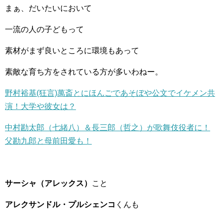
まぁ、だいたいにおいて
一流の人の子どもって
素材がまず良いところに環境もあって
素敵な育ち方をされている方が多いわねー。
野村裕基(狂言)萬斎とにほんごであそぼや公文でイケメン共
演！大学や彼女は？
中村勘太郎（七緒八）＆長三郎（哲之）が歌舞伎役者に！
父勘九郎と母前田愛も！
サーシャ（アレックス）
こと
アレクサンドル・プルシェンコ
くんも