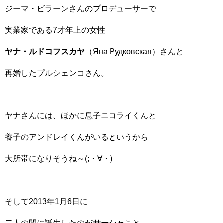
ジーマ・ビラーンさんのプロデューサーで
実業家である7才年上の女性
ヤナ・ルドコフスカヤ
（Яна Рудковская）さんと
再婚したプルシェンコさん。
ヤナさんには、ほかに息子ニコライくんと
養子のアンドレイくんがいるというから
大所帯になりそうね～(;・∀・)
そして2013年1月6日に
二人の間に誕生したのが
サーシャ
こと