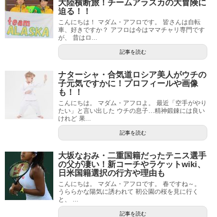
大陸横断旅！チームアラスカの大冒険に
迫る！！
こんにちは！ マダム・アフロです。 皆さんは自転
車、好きですか？ アフロは今はママチャリ専門です
が、 昔はロ...
記事を読む
ナターシャ・合気道ロシア美人がウチの
子元気ですかに！プロフィールや画像
も！！
こんにちは。 マダム・アフロよ。 最近「空手がやり
たい」と言い出した ウチの息子…精神鍛錬には良い
けれど 果...
記事を読む
大坂なおみ・二重国籍だったテニス選手
の父が凄い！新コーチやラケットwiki、
日米国籍選択の行方や理由も
こんにちは。 マダム・アフロです。 春ですね～。
うららかな陽気に誘われて 靭公園の桜を見に行く
と、 ...
記事を読む