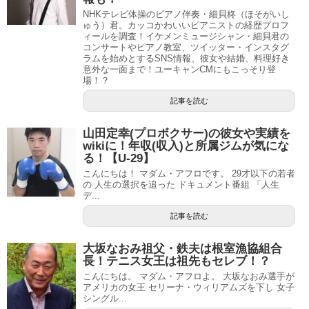
NHKテレビ体操のピアノ伴奏・細貝柊（ほそがいし
ゅう）君。カッコかわいいピアニストの経歴プロフ
ィールを調査！イケメンミュージシャン・細貝君の
コンサートやピアノ教室、ツイッター・インスタグ
ラムを始めとするSNS情報、彼女や結婚、料理好き
意外な一面まで！ユーキャンCMにもこっそり登
場！？
記事を読む
山田定幸(プロボクサー)の彼女や実績を
wikiに！年収(収入)と所属ジムが気にな
る！【U-29】
こんにちは！ マダム・アフロです。 29才以下の若者
の 人生の選択を追った ドキュメント番組 「人生
デ...
記事を読む
大坂なおみ祖父・鉄夫は根室漁協組合
長！テニス女王は祖先もセレブ！？
こんにちは。 マダム・アフロよ。 大坂なおみ選手が
アメリカの女王 セリーナ・ウィリアムズを下し 女子
シングル...