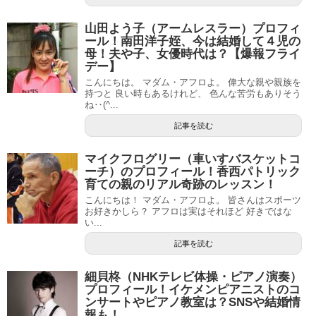
山田よう子（アームレスラー）プロフィ
ール！南田洋子姪、今は結婚して４児の
母！夫や子、女優時代は？【爆報フライ
デー】
こんにちは。 マダム・アフロよ。 偉大な親や親族を
持つと 良い時もあるけれど、 色んな苦労もありそう
ね‥(^...
記事を読む
マイクフログリー（車いすバスケットコ
ーチ）のプロフィール！香西パトリック
育ての親のリアル奇跡のレッスン！
こんにちは！ マダム・アフロよ。 皆さんはスポーツ
お好きかしら？ アフロは実はそれほど 好きではな
い...
記事を読む
細貝柊（NHKテレビ体操・ピアノ演奏）
プロフィール！イケメンピアニストのコ
ンサートやピアノ教室は？SNSや結婚情
報も！