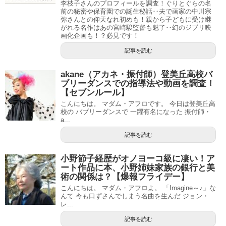
李枝子さんのプロフィールを調査！ぐりとぐらの名
前の秘密や保育園での誕生秘話‥夫で画家の中川宗
弥さんとの仰天なれ初めも！親から子どもに受け継
がれる名作はあの宮崎駿監督も魅了‥幻のジブリ映
画化企画も！？必見です！
記事を読む
akane（アカネ・振付師）登美丘高校バ
ブリーダンスでの指導法や動画を調査！
【セブンルール】
こんにちは。 マダム・アフロです。 今日は登美丘高
校の バブリーダンスで 一躍有名になった 振付師・
a...
記事を読む
小野節子経歴がオノヨーコ級に凄い！ア
ート作品に本、小野姉妹家族の銀行と美
術の関係は？【爆報フライデー】
こんにちは。 マダム・アフロよ。 「Imagine～♪」な
んて 今も口ずさんでしまう名曲を生んだ ジョン・
レ...
記事を読む