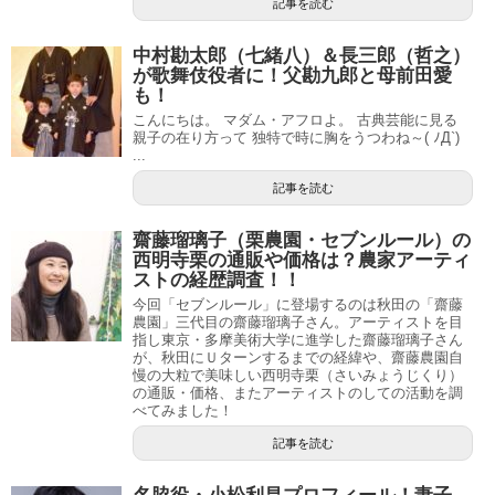
記事を読む
中村勘太郎（七緒八）＆長三郎（哲之）
が歌舞伎役者に！父勘九郎と母前田愛
も！
こんにちは。 マダム・アフロよ。 古典芸能に見る
親子の在り方って 独特で時に胸をうつわね～( ﾉД`)
...
記事を読む
齋藤瑠璃子（栗農園・セブンルール）の
西明寺栗の通販や価格は？農家アーティ
ストの経歴調査！！
今回「セブンルール」に登場するのは秋田の「齋藤
農園」三代目の齋藤瑠璃子さん。アーティストを目
指し東京・多摩美術大学に進学した齋藤瑠璃子さん
が、秋田にＵターンするまでの経緯や、齋藤農園自
慢の大粒で美味しい西明寺栗（さいみょうじくり）
の通販・価格、またアーティストのしての活動を調
べてみました！
記事を読む