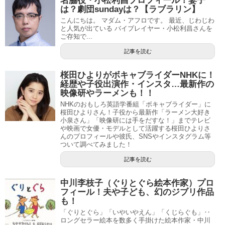
名脇役・小松利昌プロフィール！妻子
は？劇団sundayは？【ラブラリン】
こんにちは。 マダム・アフロです。 最近、じわじわ
と人気が出ている バイプレイヤー・小松利昌さんを
ご存知で...
記事を読む
桜田ひよりがボキャブライダーNHKに！
経歴や子役出演作・インスタ…最新作の
映像研やラーメンも！！
NHKのおもしろ英語学番組「ボキャブライダー」に
桜田ひよりさん！子役から最新作「ラーメン大好き
小泉さん」「映像研には手をだすな！」までテレビ
や映画で女優・モデルとして活躍する桜田ひよりさ
んのプロフィールや彼氏、SNSやインスタグラム等
ついて調べてみました！
記事を読む
中川李枝子（ぐりとぐら絵本作家）プロ
フィール！夫や子ども、幻のジブリ作品
も！
「ぐりとぐら」「いやいやえん」「くじらぐも」‥
ロングセラー絵本を数多く手掛けた絵本作家・中川