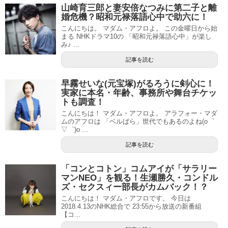
山崎育三郎と妻安倍なつみに第二子と離
婚危機？昭和元禄落語心中で助六に！
こんにちは。 マダム・アフロよ。 この金曜日から始
まる NHKドラマ10の 「昭和元禄落語心中」が楽し
み♪ ...
記事を読む
早霧せいな(元宝塚)がるろうに剣心に！
実家に本名・年齢、事務所や舞台チケッ
トも調査！
こんにちは！ マダム・アフロよ。 アラフォー・マダ
ムのアフロは 「ベルばら」世代でもあるのよね(o゜
▽゜)o ...
記事を読む
「コンとコトン」コムアイが「サラリー
マンNEO」を観る！生瀬勝久・コンドル
ズ・セクスィー部長がカムバック！？
こんにちは！ マダム・アフロです。 今日は
2018.4.13のNHK総合で 23:55から放送の新番組
【コ...