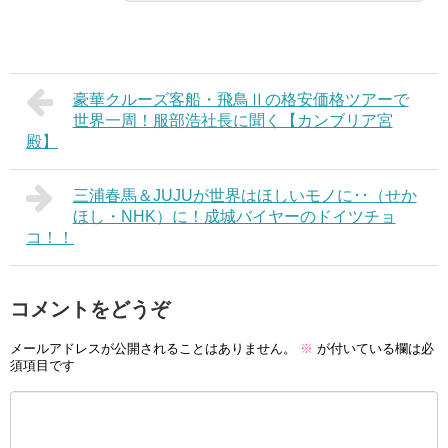
豪華クルーズ客船・飛鳥Ⅱの格安価格ツアーで
世界一周！服部浩社長に聞く【カンブリア宮
殿】
三浦春馬＆JUJUが世界はほしいモノに･･（せか
ほし・NHK）に！成城バイヤーのドイツチョ
コ！！
コメントをどうぞ
メールアドレスが公開されることはありません。
※
が付いている欄は必
須項目です