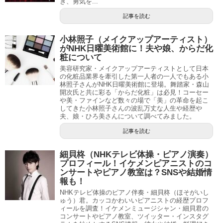
き、勇気を...
記事を読む
小林照子（メイクアップアーティスト）
がNHK日曜美術館に！夫や娘、からだ化
粧について
美容研究家・メイクアップアーティストとして日本
の化粧品業界を牽引した第一人者の一人でもある小
林照子さんがNHK日曜美術館に登場。舞踏家・森山
開次氏と共に彩る「からだ化粧」は必見！コーセー
や美・ファインなど数々の場で「美」の革命を起こ
してきた小林照子さんの波乱万丈な人生や経歴や
夫、娘・ひろ美さんについて調べてみました。
記事を読む
細貝柊（NHKテレビ体操・ピアノ演奏）
プロフィール！イケメンピアニストのコ
ンサートやピアノ教室は？SNSや結婚情
報も！
NHKテレビ体操のピアノ伴奏・細貝柊（ほそがいし
ゅう）君。カッコかわいいピアニストの経歴プロフ
ィールを調査！イケメンミュージシャン・細貝君の
コンサートやピアノ教室、ツイッター・インスタグ