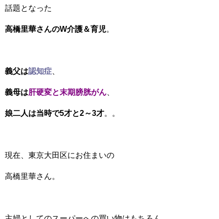
話題となった
高橋里華
さんのW介護＆育児
。
義父は
認知症
、
義母は
肝硬変と末期膀胱がん
、
娘二人は当時で5才と2～3才
。。
現在、東京大田区にお住まいの
高橋里華さん。
主婦としてのスーパーへの買い物はもちろん、