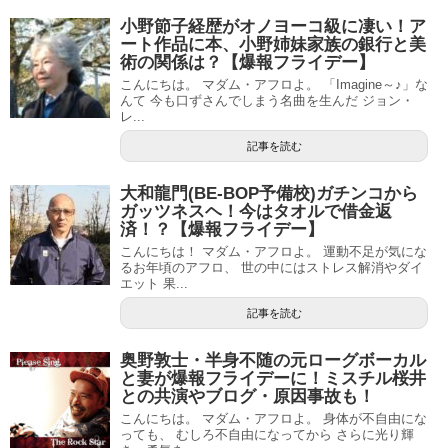
小野節子経歴がオノヨーコ級に凄い！ア
ート作品に本、小野姉妹家族の銀行と美
術の関係は？【爆報フライデー】
こんにちは。 マダム・アフロよ。 「Imagine～♪」な
んて 今も口ずさんでしまう名曲を生んだ ジョン・
レ...
記事を読む
大和龍門(BE-BOP予備校)ガチンコから
ガッツネスヘ！今はタオルで借金返
済！？【爆報フライデー】
こんにちは！ マダム・アフロよ。 運動不足が気にな
るお年頃のアフロ、 世の中にはストレス解消やダイ
エット 果...
記事を読む
奥野敦士・半身不随の元ローグボーカル
と妻が爆報フライデーに！ミスチル桜井
との共演やブログ・原因事故も！
こんにちは。 マダム・アフロよ。 身体が不自由にな
っても、 むしろ不自由になってから さらに光り輝