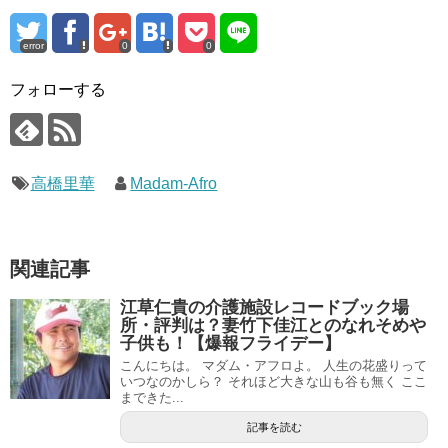
error
0
0
フォローする
高橋里華
Madam-Afro
関連記事
江草仁貴の介護施設レコードブック場
所・評判は？妻竹下佳江とのなれそめや
子供も！【爆報フライデー】
こんにちは。 マダム・アフロよ。 人生の花盛りって
いつなのかしら？ それほど大きな山も谷も無く ここ
まできた...
記事を読む