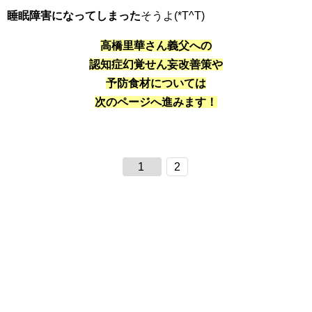
睡眠障害になってしまった
そうよ(*T^T)
高橋里華さん義父への
認知症幻覚せん妄改善策や
予防食材については
次のページへ進みます！
1
2