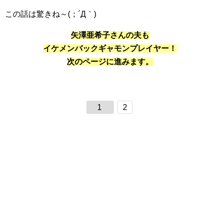
この話は驚きね～(；´Д｀)
矢澤亜希子さんの夫も
イケメンバックギャモンプレイヤー！
次のページに進みます。
1
2