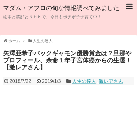
マダム・アフロの旬な情報調べてみました
絵本と笑顔とＮＨＫで、今日もボチボチ子育て中！
ホーム
人生の達人
矢澤亜希子バックギャモン優勝賞金は？旦那や
プロフィール、余命１年子宮体癌からの生還！
【激レアさん】
2018/7/22
2019/1/3
人生の達人
,
激レアさん