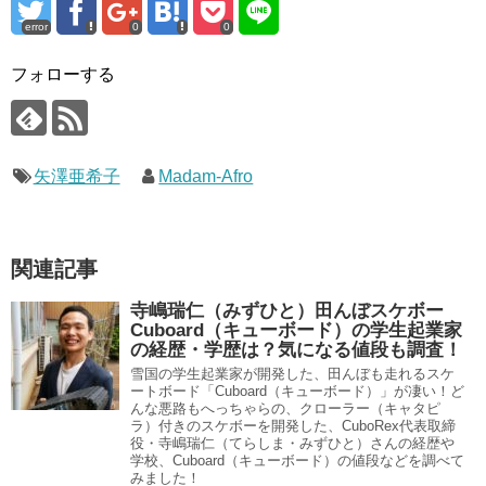
error
0
0
フォローする
矢澤亜希子
Madam-Afro
関連記事
寺嶋瑞仁（みずひと）田んぼスケボー
Cuboard（キューボード）の学生起業家
の経歴・学歴は？気になる値段も調査！
雪国の学生起業家が開発した、田んぼも走れるスケ
ートボード「Cuboard（キューボード）」が凄い！ど
んな悪路もへっちゃらの、クローラー（キャタピ
ラ）付きのスケボーを開発した、CuboRex代表取締
役・寺嶋瑞仁（てらしま・みずひと）さんの経歴や
学校、Cuboard（キューボード）の値段などを調べて
みました！