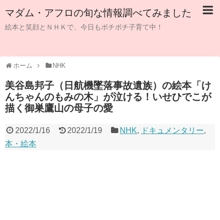
マダム・アフロの旬な情報調べてみました
絵本と笑顔とＮＨＫで、今日もボチボチ子育て中！
ホーム
NHK
美谷島邦子（日航機墜落事故遺族）の絵本「け
んちゃんのもみの木」が泣ける！いせひでこが
描く御巣鷹山の母子の愛
2022/1/16
2022/1/19
NHK
,
ドキュメンタリー
,
本・絵本