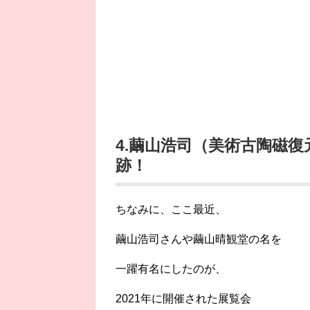
4.繭山浩司（美術古陶磁
跡！
ちなみに、ここ最近、
繭山浩司さんや繭山晴観堂の名を
一躍有名にしたのが、
2021年に開催された展覧会