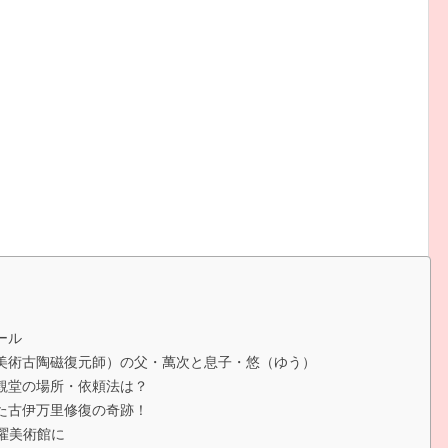
ール
（美術古陶磁復元師）の父・萬次と息子・悠（ゆう）
観堂の場所・依頼法は？
た古伊万里修復の奇跡！
日曜美術館に