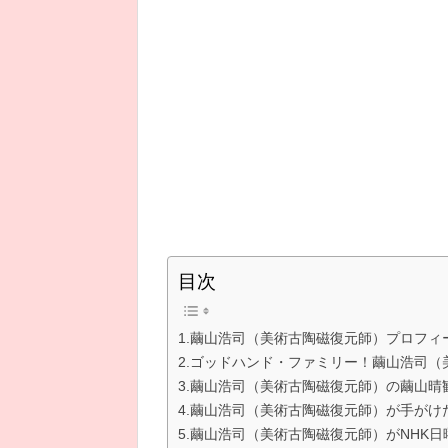
目次
1.繭山浩司（美術古陶磁復元師）プロフィ
2.ゴッドハンド・ファミリー！繭山浩司
3.繭山浩司（美術古陶磁復元師）の繭山晴
4.繭山浩司（美術古陶磁復元師）が手がけ
5.繭山浩司（美術古陶磁復元師）がNHK