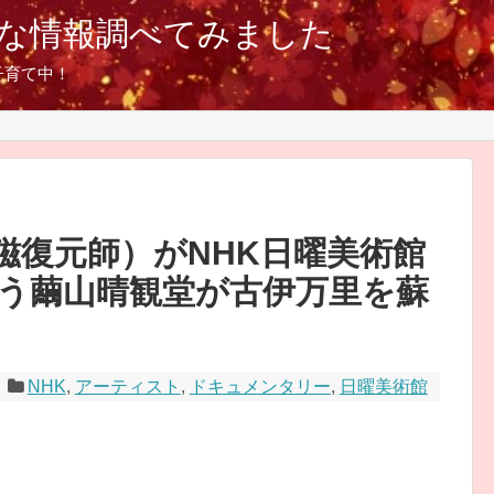
な情報調べてみました
子育て中！
磁復元師）がNHK日曜美術館
う繭山晴観堂が古伊万里を蘇
NHK
,
アーティスト
,
ドキュメンタリー
,
日曜美術館