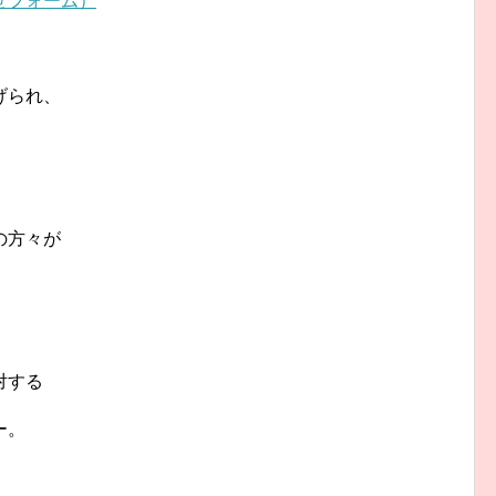
せフォーム）
げられ、
の方々が
対する
ー。