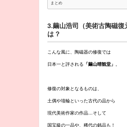
まとめ
3.繭山浩司（美術古陶磁
は？
こんな風に、陶磁器の修復では
日本一と評される
「繭山晴観堂」
。
修復の対象となるものは、
土偶や埴輪といった古代の品から
現代美術作家の作品…そして
国宝級の一品や、稀代の銘品も！