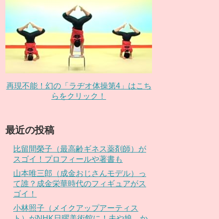
再現不能！幻の「ラヂオ体操第4」はこち
らをクリック！
最近の投稿
比留間榮子（最高齢ギネス薬剤師）が
スゴイ！プロフィールや著書も
山本唯三郎（成金おじさんモデル）っ
て誰？成金栄華時代のフィギュアがス
ゴイ！
小林照子（メイクアップアーティス
ト）がNHK日曜美術館に！夫や娘、か