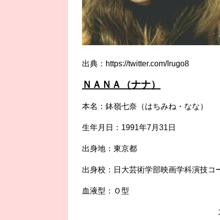
出典：https://twitter.com/Irugo8
ＮＡＮＡ（ナナ）
本名：鉢嶺七奈（はちみね・なな）
生年月日：1991年7月31日
出身地：東京都
出身校：日大芸術学部映画学科演技コ
血液型：Ｏ型