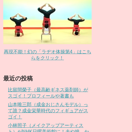
再現不能！幻の「ラヂオ体操第4」はこち
らをクリック！
最近の投稿
比留間榮子（最高齢ギネス薬剤師）が
スゴイ！プロフィールや著書も
山本唯三郎（成金おじさんモデル）っ
て誰？成金栄華時代のフィギュアがス
ゴイ！
小林照子（メイクアップアーティス
ト）がNHK日曜美術館に！夫や娘、か