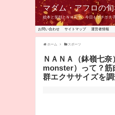
マダム・アフロの旬
絵本と笑顔とＮＨＫで、今日もボチボチ
お問い合わせ
サイトマップ
運営者情報
ホーム
スポーツ
ＮＡＮＡ（鉢嶺七奈
monster）って
群エクササイズを調