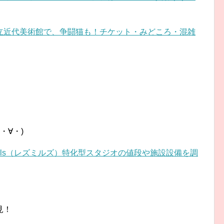
立近代美術館で、争闘猫も！チケット・みどころ・混雑
・∀・)
sMills（レズミルズ）特化型スタジオの値段や施設設備を調
見！