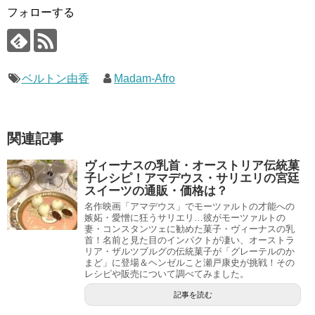
フォローする
ベルトン由香
Madam-Afro
関連記事
ヴィーナスの乳首・オーストリア伝統菓
子レシピ！アマデウス・サリエリの宮廷
スイーツの通販・価格は？
名作映画「アマデウス」でモーツァルトの才能への
嫉妬・愛憎に狂うサリエリ…彼がモーツァルトの
妻・コンスタンツェに勧めた菓子・ヴィーナスの乳
首！名前と見た目のインパクトが凄い、オーストラ
リア・ザルツブルグの伝統菓子が「グレーテルのか
まど」に登場＆ヘンゼルこと瀬戸康史が挑戦！その
レシピや販売について調べてみました。
記事を読む