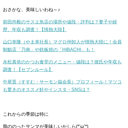
おさかな、美味しいわね～♪
前田尚毅のサスエ魚店の場所や値段・評判は？妻子や経
歴、年収も調査！【情熱大陸】
山口幸隆（やま幸社長）マグロ仲卸人が情熱大陸に！会員
制鮨店「乃南」や鉄板焼の「HIBACHI」も！
永松真依のかつお食堂のメニュー・値段は？彼氏や年収も
調査！【セブンルール】
中尾晋（すすむ・サーモン協会長）プロフィール！マツコ
も驚きのオススメ鮭やインスタ・SNSは？
これからの季節は特に
脂ののったサンマが美味しいかしら(*’ω’*)