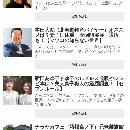
ベントは 人生の華々しい門出と共に、 生活を共にす
ることに...
記事を読む
本田大助（北海道物産バイヤー）オスス
メは？妻子に体重、次回開催展・通販
も！【マツコの知らない世界】
こんにちは。 マダム・アフロよ。 食欲の秋がやって
きたわね～！ この前の「栗」にもやられたけど 今
回...
記事を読む
新田あゆ子まゆ子のルスルス通販やレシ
ピ本は？美人菓子職人の経歴調査！【セ
ブンルール】
こんにちは。 マダム・アフロよ。 夢溢れるお菓子の
世界… ヘンゼルとグレーテルに出てくるお菓子の家
は 誰もが...
記事を読む
ナラヤカフェ（箱根宮ノ下）元老舗旅館