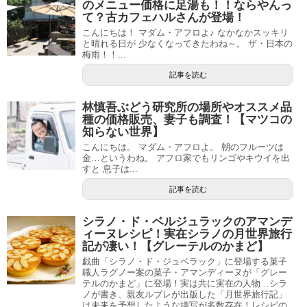
のメニュー価格に足湯も！！ならやんっ
て？古カフェハルさんが登場！
こんにちは！ マダム・アフロよ♪ なかなかスッキリ
と晴れる日が 少なくなってきたわね～。 ザ・日本の
梅雨！！...
記事を読む
林慎吾ぶどう研究所の場所やオススメ品
種の価格販売、妻子も調査！【マツコの
知らない世界】
こんにちは。 マダム・アフロよ。 朝のフルーツは
金…というわね。 アフロ家でもリンゴやキウイを出
すと 息子は...
記事を読む
シラノ・ド・ベルジュラックのアマンデ
ィーヌレシピ！実在シラノの月世界旅行
記が凄い！【グレーテルのかまど】
戯曲「シラノ・ド・ジュベラック」に登場する菓子
職人ラグノー案の菓子・アマンディーヌが「グレー
テルのかまど」に登場！実は共に実在の人物…シラ
ノが書き、親友ルブレが出版した「月世界旅行記」
は未来を予想したような描写が多数存在！レシピの