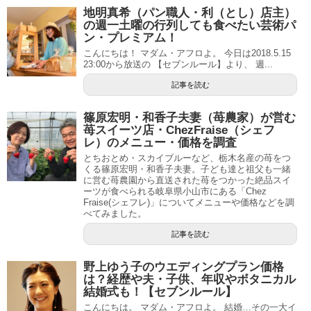
地明真希（パン職人・利（とし）店主）
の週一土曜の行列しても食べたい芸術パ
ン・プレミアム！
こんにちは！ マダム・アフロよ。 今日は2018.5.15
23:00から放送の 【セブンルール】より、 週...
記事を読む
篠原宏明・和香子夫妻（苺農家）が営む
苺スイーツ店・ChezFraise（シェフ
レ）のメニュー・価格を調査
とちおとめ・スカイブルーなど、栃木名産の苺をつ
くる篠原宏明・和香子夫妻。子ども達と祖父も一緒
に営む苺農園から直送された苺をつかった絶品スイ
ーツが食べられる岐阜県小山市にある「Chez
Fraise(シェフレ)」についてメニューや価格などを調
べてみました。
記事を読む
野上ゆう子のウエディングプラン価格
は？経歴や夫・子供、年収やボタニカル
結婚式も！【セブンルール】
こんにちは。 マダム・アフロよ。 結婚…その一大イ