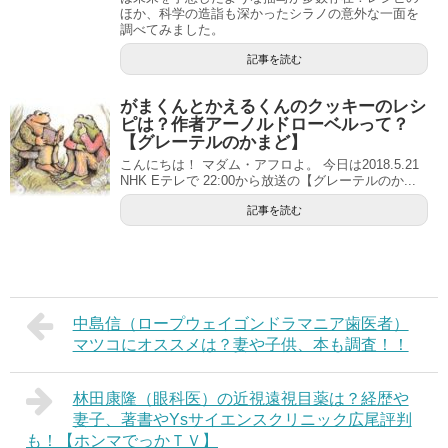
ほか、科学の造詣も深かったシラノの意外な一面を
調べてみました。
記事を読む
がまくんとかえるくんのクッキーのレシ
ピは？作者アーノルドローベルって？
【グレーテルのかまど】
こんにちは！ マダム・アフロよ。 今日は2018.5.21
NHK Eテレで 22:00から放送の【グレーテルのか...
記事を読む
中島信（ロープウェイゴンドラマニア歯医者）
マツコにオススメは？妻や子供、本も調査！！
林田康隆（眼科医）の近視遠視目薬は？経歴や
妻子、著書やYsサイエンスクリニック広尾評判
も！【ホンマでっかＴＶ】